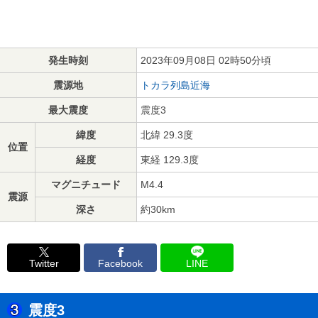
発生時刻
2023年09月08日 02時50分頃
震源地
トカラ列島近海
最大震度
震度3
緯度
北緯 29.3度
位置
経度
東経 129.3度
マグニチュード
M4.4
震源
深さ
約30km
Twitter
Facebook
LINE
震度3