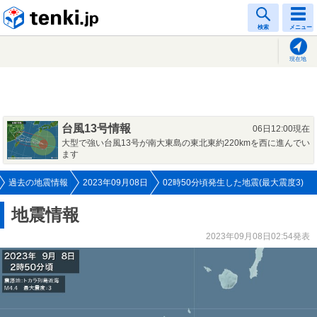
tenki.jp
検索
メニュー
現在地
台風13号情報
06日12:00現在
大型で強い台風13号が南大東島の東北東約220kmを西に進んでい
ます
過去の地震情報
2023年09月08日
02時50分頃発生した地震(最大震度3)
地震情報
2023年09月08日02:54発表