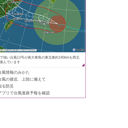
で強い台風13号が南大東島の東北東約190kmを西北
進んでいます
台風情報のみかた
台風の接近、上陸に備えて
知る防災
アプリで台風進路予報を確認