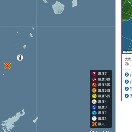
大型
西に