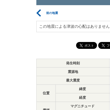
前の地震
この地震による津波の心配はありません
発生時刻
震源地
最大震度
緯度
位置
経度
マグニチュード