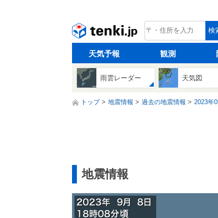
tenki.jp
検
天気予報
観測
雨雲レーダー
天気図
トップ
地震情報
過去の地震情報
2023年
地震情報