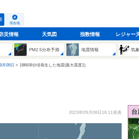
索
現在地
防災情報
天気図
指数情報
レジャー
PM2.5分布予測
地震情報
気
09月08日
18時08分頃発生した地震(最大震度1)
台
2023年09月08日18:11発表