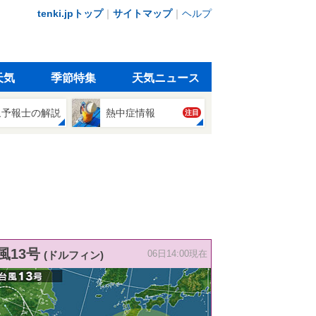
tenki.jpトップ
｜
サイトマップ
｜
ヘルプ
天気
季節特集
天気ニュース
象予報士の解説
熱中症情報
注目
風13号
(ドルフィン)
06日14:00現在