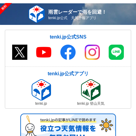
雨雲レーダーで雨を回避！
tenki.jp公式 天気予報アプリ
tenki.jp公式SNS
tenki.jp公式アプリ
tenki.jp
tenki.jp 登山天気