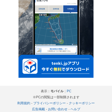
表示：
モバイル
｜
PC
※PCの閲覧は一部制限されます
利用規約
-
プライバシーポリシー
-
クッキーポリシー
広告掲載
-
お問い合わせ
-
ヘルプ