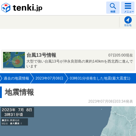
tenki.jp
検索
メニュー
現在地
台風13号情報
07日05:00現在
大型で強い台風13号が沖永良部島の東約140kmを西北西に進んで
います
過去の地震情報
2023年07月08日
03時31分頃発生した地震(最大震度1)
地震情報
2023年07月08日03:34発表