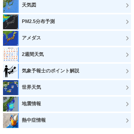
天気図
PM2.5分布予測
アメダス
2週間天気
気象予報士のポイント解説
世界天気
地震情報
熱中症情報