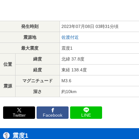
発生時刻
2023年07月08日 03時31分頃
震源地
佐渡付近
最大震度
震度1
緯度
北緯 37.8度
位置
経度
東経 138.4度
マグニチュード
M3.6
震源
深さ
約10km
Twitter
Facebook
LINE
震度1