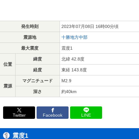
発生時刻
2023年07月08日 16時00分頃
震源地
十勝地方中部
最大震度
震度1
緯度
北緯 42.8度
位置
経度
東経 143.8度
マグニチュード
M2.9
震源
深さ
約40km
Twitter
Facebook
LINE
震度1