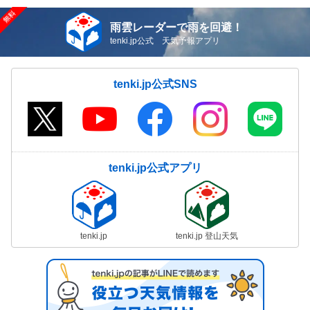
雨雲レーダーで雨を回避！
tenki.jp公式 天気予報アプリ
tenki.jp公式SNS
tenki.jp公式アプリ
tenki.jp
tenki.jp 登山天気