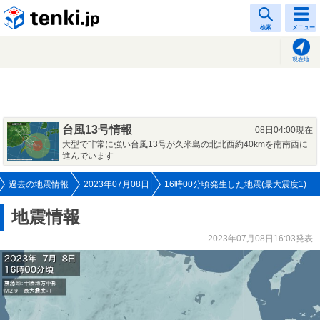
tenki.jp
検索
メニュー
現在地
台風13号情報
08日04:00現在
大型で非常に強い台風13号が久米島の北北西約40kmを南南西に
進んでいます
過去の地震情報
2023年07月08日
16時00分頃発生した地震(最大震度1)
地震情報
2023年07月08日16:03発表