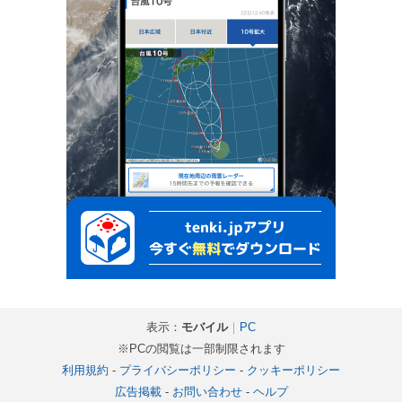
表示：
モバイル
｜
PC
※PCの閲覧は一部制限されます
利用規約
-
プライバシーポリシー
-
クッキーポリシー
広告掲載
-
お問い合わせ
-
ヘルプ