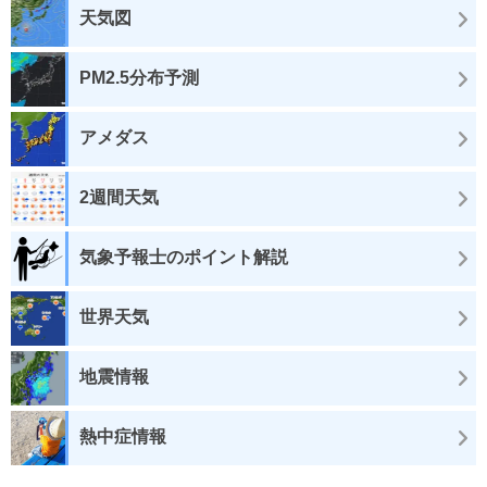
天気図
PM2.5分布予測
アメダス
2週間天気
気象予報士のポイント解説
世界天気
地震情報
熱中症情報