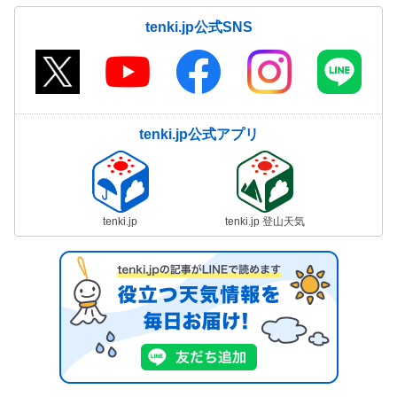
tenki.jp公式SNS
tenki.jp公式アプリ
tenki.jp
tenki.jp 登山天気