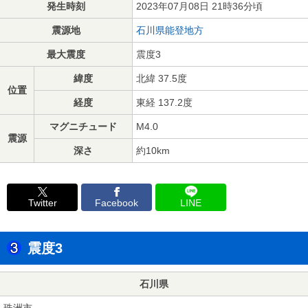
発生時刻
2023年07月08日 21時36分頃
震源地
石川県能登地方
最大震度
震度3
緯度
北緯 37.5度
位置
経度
東経 137.2度
マグニチュード
M4.0
震源
深さ
約10km
Twitter
Facebook
LINE
震度3
石川県
珠洲市