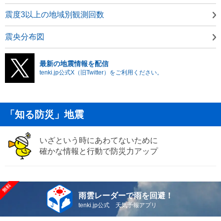
震度3以上の地域別観測回数
震央分布図
最新の地震情報を配信
tenki.jp公式X（旧Twitter）をご利用ください。
「知る防災」地震
いざという時にあわてないために
確かな情報と行動で防災力アップ
雨雲レーダーで雨を回避！
tenki.jp公式 天気予報アプリ