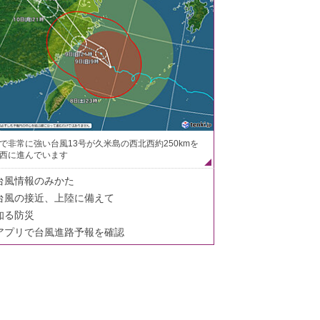
で非常に強い台風13号が久米島の西北西約250kmを
西に進んでいます
台風情報のみかた
台風の接近、上陸に備えて
知る防災
アプリで台風進路予報を確認