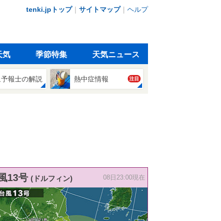
tenki.jpトップ
｜
サイトマップ
｜
ヘルプ
天気
季節特集
天気ニュース
象予報士の解説
熱中症情報
注目
風13号
(ドルフィン)
08日23:00現在