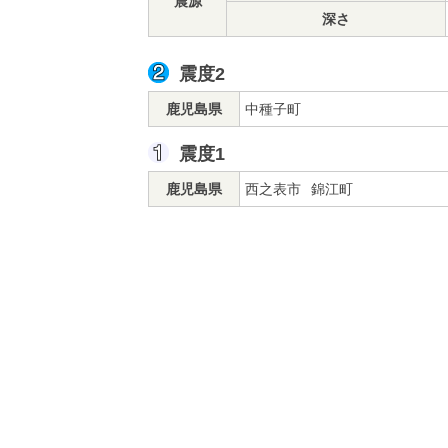
震源
深さ
震度2
鹿児島県
中種子町
震度1
鹿児島県
西之表市
錦江町