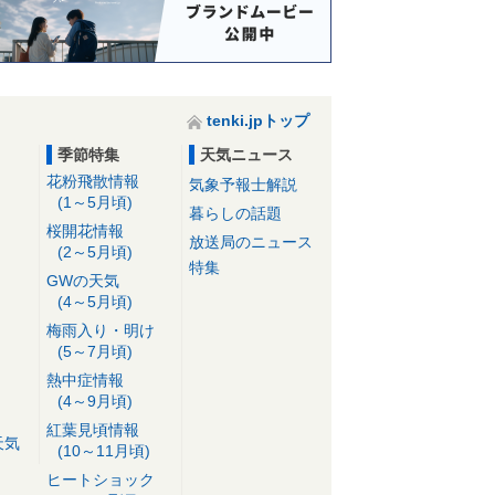
tenki.jpトップ
季節特集
天気ニュース
花粉飛散情報
気象予報士解説
(1～5月頃)
暮らしの話題
桜開花情報
放送局のニュース
(2～5月頃)
特集
GWの天気
(4～5月頃)
梅雨入り・明け
(5～7月頃)
熱中症情報
(4～9月頃)
紅葉見頃情報
天気
(10～11月頃)
ヒートショック