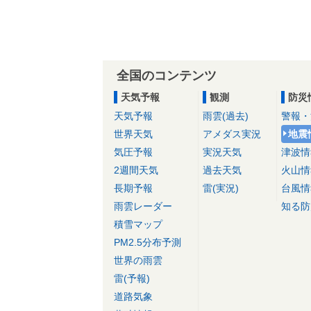
全国のコンテンツ
天気予報
観測
防災
天気予報
雨雲(過去)
警報・
世界天気
アメダス実況
地震
気圧予報
実況天気
津波情
2週間天気
過去天気
火山情
長期予報
雷(実況)
台風情
雨雲レーダー
知る防
積雪マップ
PM2.5分布予測
世界の雨雲
雷(予報)
道路気象