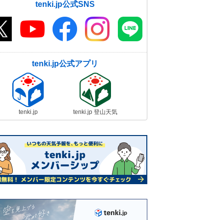
tenki.jp公式SNS
tenki.jp公式アプリ
tenki.jp
tenki.jp 登山天気