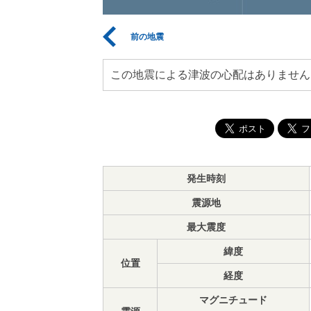
前の地震
この地震による津波の心配はありません
発生時刻
震源地
最大震度
緯度
位置
経度
マグニチュード