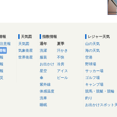
情報
天気図
指数情報
レジャー天気
注意報
天気図
通年
夏季
山の天気
情報
気象衛星
洗濯
汗かき
海の天気
報
世界衛星
服装
不快
空港
報
お出かけ
冷房
野球場
報
星空
アイス
サッカー場
災
傘
ビール
ゴルフ場
紫外線
キャンプ場
体感温度
競馬・競艇・競輪
洗車
釣り
睡眠
お出かけスポット