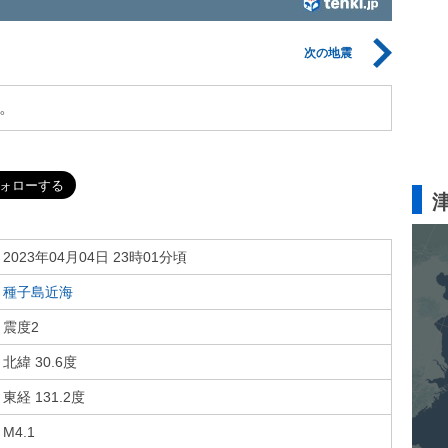
次の地震
。
2023年04月04日 23時01分頃
種子島近海
震度2
北緯 30.6度
東経 131.2度
M4.1