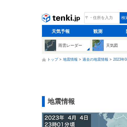
tenki.jp
検
天気予報
観測
雨雲レーダー
天気図
トップ
地震情報
過去の地震情報
2023年
地震情報