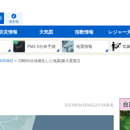
索
現在地
防災情報
天気図
指数情報
レジャー
PM2.5分布予測
地震情報
気
04月04日
23時01分頃発生した地震(最大震度2)
台
2023年04月04日23:04発表