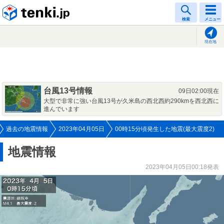
tenki.jp
検索
メニュー
現在地
台風13号情報
09日02:00現在
大型で非常に強い台風13号が久米島の西北西約290kmを西北西に
進んでいます
過去の地震情報
2023年04月05日
00時15分頃発生した地震(最大震度2)
地震情報
2023年04月05日00:18発表