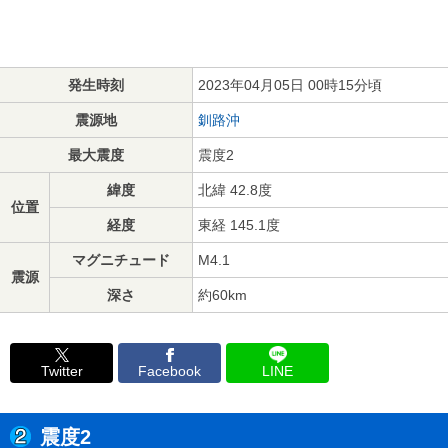
発生時刻
2023年04月05日 00時15分頃
震源地
釧路沖
最大震度
震度2
緯度
北緯 42.8度
位置
経度
東経 145.1度
マグニチュード
M4.1
震源
深さ
約60km
Twitter
Facebook
LINE
震度2