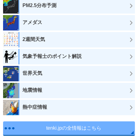
PM2.5分布予測
アメダス
2週間天気
気象予報士のポイント解説
世界天気
地震情報
熱中症情報
tenki.jpの全情報はこちら