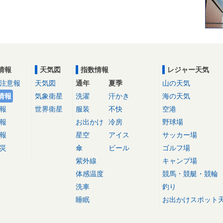
情報
天気図
指数情報
レジャー天気
注意報
天気図
通年
夏季
山の天気
情報
気象衛星
洗濯
汗かき
海の天気
報
世界衛星
服装
不快
空港
報
お出かけ
冷房
野球場
報
星空
アイス
サッカー場
災
傘
ビール
ゴルフ場
紫外線
キャンプ場
体感温度
競馬・競艇・競輪
洗車
釣り
睡眠
お出かけスポット