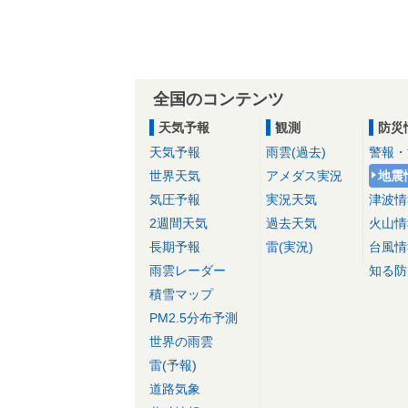
全国のコンテンツ
天気予報
観測
防災
天気予報
雨雲(過去)
警報・
世界天気
アメダス実況
地震
気圧予報
実況天気
津波情
2週間天気
過去天気
火山情
長期予報
雷(実況)
台風情
雨雲レーダー
知る防
積雪マップ
PM2.5分布予測
世界の雨雲
雷(予報)
道路気象