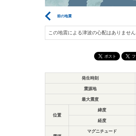
前の地震
この地震による津波の心配はありません
発生時刻
震源地
最大震度
緯度
位置
経度
マグニチュード