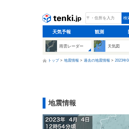
tenki.jp
検
天気予報
観測
雨雲レーダー
天気図
トップ
地震情報
過去の地震情報
2023年
地震情報