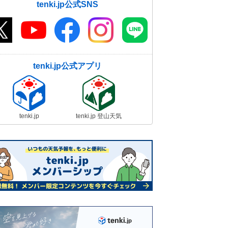
tenki.jp公式SNS
tenki.jp公式アプリ
tenki.jp
tenki.jp 登山天気