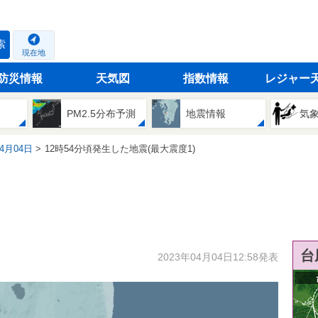
索
現在地
防災情報
天気図
指数情報
レジャー
PM2.5分布予測
地震情報
気
04月04日
12時54分頃発生した地震(最大震度1)
台
2023年04月04日12:58発表