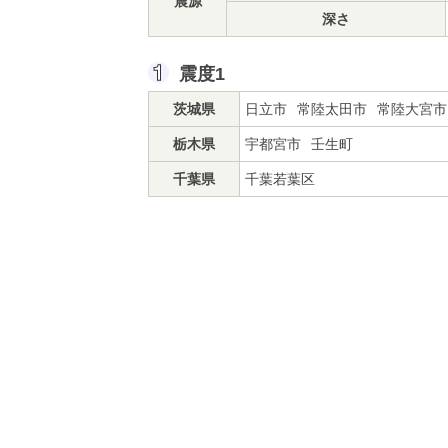
震源
深さ
震度1
茨城県
日立市
常陸太田市
常陸大宮市
栃木県
宇都宮市
壬生町
千葉県
千葉若葉区