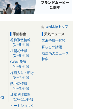
tenki.jpトップ
季節特集
天気ニュース
花粉飛散情報
気象予報士解説
(1～5月頃)
暮らしの話題
桜開花情報
放送局のニュース
(2～5月頃)
特集
GWの天気
(4～5月頃)
梅雨入り・明け
(5～7月頃)
熱中症情報
(4～9月頃)
紅葉見頃情報
天気
(10～11月頃)
ヒートショック