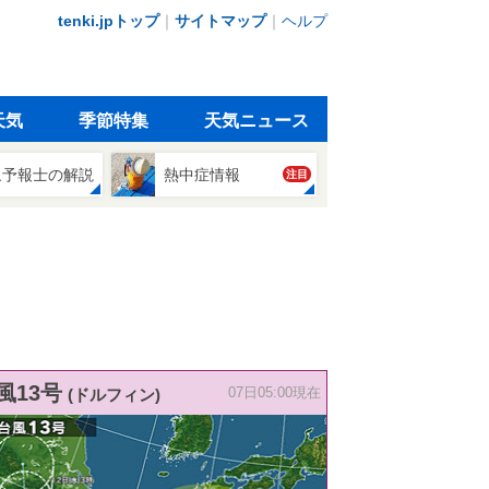
tenki.jpトップ
｜
サイトマップ
｜
ヘルプ
天気
季節特集
天気ニュース
象予報士の解説
熱中症情報
注目
風13号
(ドルフィン)
07日05:00現在