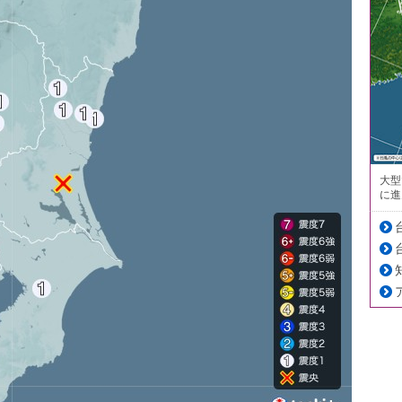
大型
に進