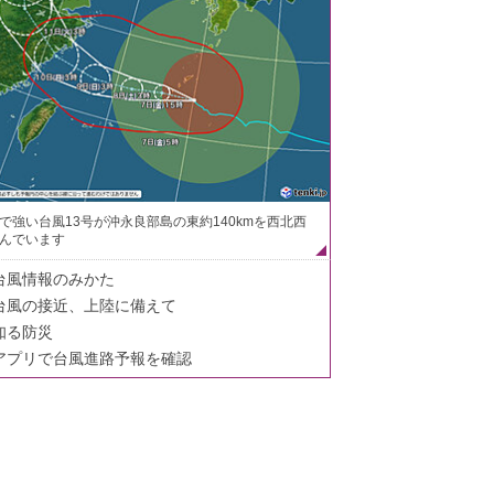
で強い台風13号が沖永良部島の東約140kmを西北西
んでいます
台風情報のみかた
台風の接近、上陸に備えて
知る防災
アプリで台風進路予報を確認