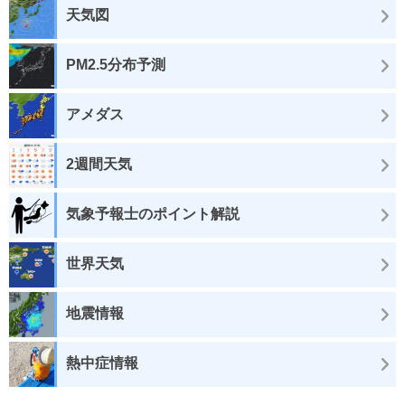
天気図
PM2.5分布予測
アメダス
2週間天気
気象予報士のポイント解説
世界天気
地震情報
熱中症情報