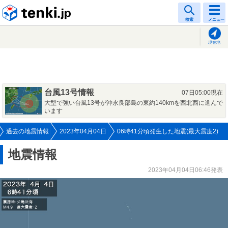
tenki.jp
検索
メニュー
現在地
台風13号情報
07日05:00現在
大型で強い台風13号が沖永良部島の東約140kmを西北西に進んで
います
過去の地震情報
2023年04月04日
06時41分頃発生した地震(最大震度2)
地震情報
2023年04月04日06:46発表