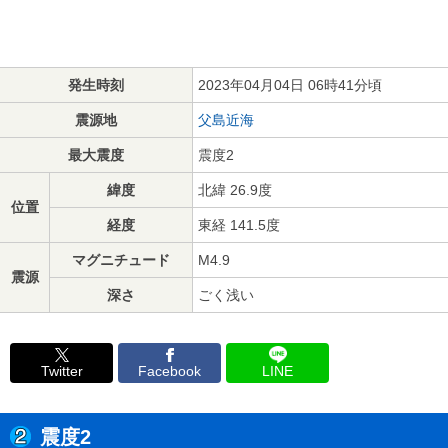
発生時刻
2023年04月04日 06時41分頃
震源地
父島近海
最大震度
震度2
緯度
北緯 26.9度
位置
経度
東経 141.5度
マグニチュード
M4.9
震源
深さ
ごく浅い
Twitter
Facebook
LINE
震度2