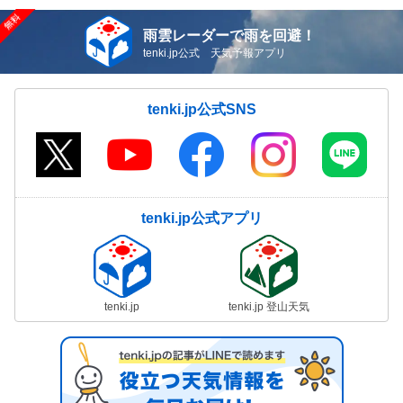
雨雲レーダーで雨を回避！
tenki.jp公式 天気予報アプリ
tenki.jp公式SNS
tenki.jp公式アプリ
tenki.jp
tenki.jp 登山天気