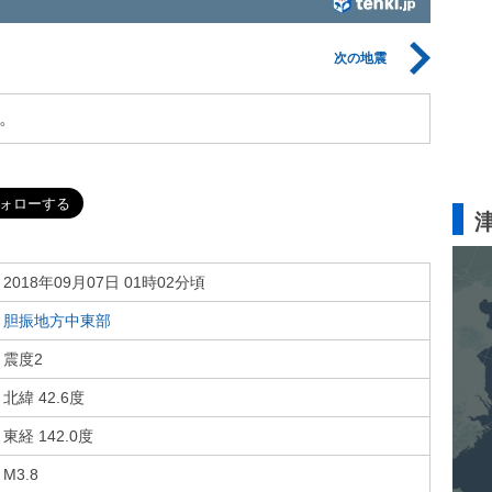
次の地震
。
2018年09月07日 01時02分頃
胆振地方中東部
震度2
北緯 42.6度
東経 142.0度
M3.8