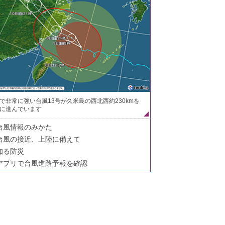
で非常に強い台風13号が久米島の西北西約230kmを
に進んでいます
台風情報のみかた
台風の接近、上陸に備えて
知る防災
アプリで台風進路予報を確認