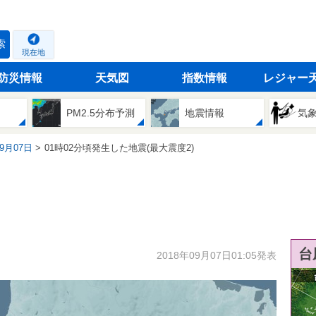
索
現在地
防災情報
天気図
指数情報
レジャー
PM2.5分布予測
地震情報
気
09月07日
01時02分頃発生した地震(最大震度2)
台
2018年09月07日01:05発表