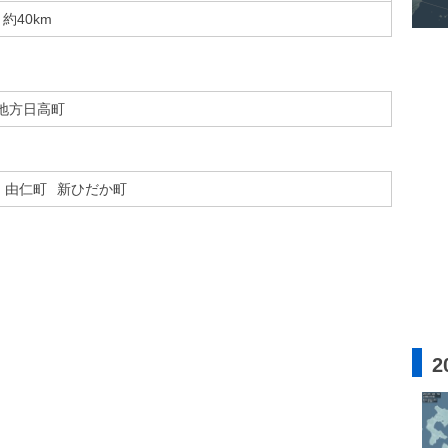
約40km
地方日高町
由仁町
新ひだか町
2