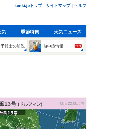
tenki.jpトップ
｜
サイトマップ
｜
ヘルプ
天気
季節特集
天気ニュース
象予報士の解説
熱中症情報
注目
風13号
(ドルフィン)
08日22:00現在