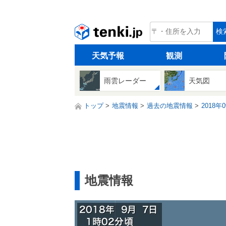
tenki.jp
検
天気予報
観測
雨雲レーダー
天気図
トップ
地震情報
過去の地震情報
2018年
地震情報