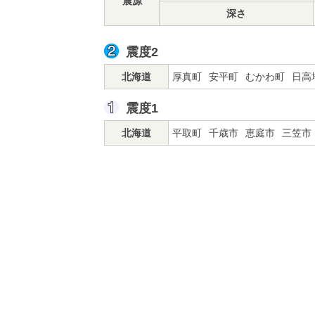
震源
深さ
震度2
北海道
厚真町
安平町
むかわ町
日高
震度1
北海道
平取町
千歳市
恵庭市
三笠市