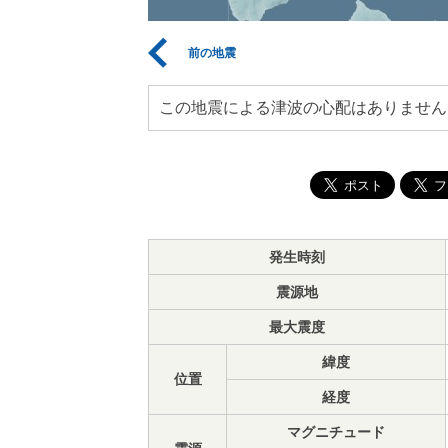
前の地震
この地震による津波の心配はありません
発生時刻
震源地
最大震度
緯度
位置
経度
マグニチュード