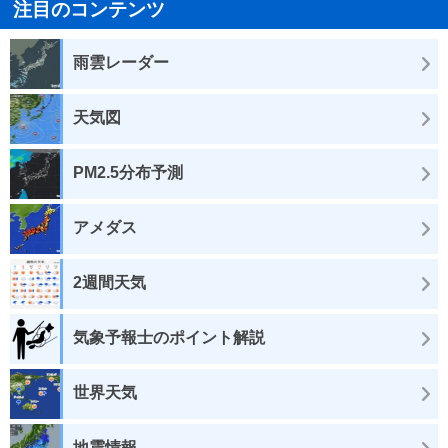
注目のコンテンツ
雨雲レーダー
天気図
PM2.5分布予測
アメダス
2週間天気
気象予報士のポイント解説
世界天気
地震情報