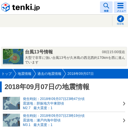
tenki.jp
検索
メニュー
現在地
台風13号情報
08日15:00現在
大型で非常に強い台風13号が久米島の西北西約170kmを西に進ん
でいます
トップ
地震情報
過去の地震情報
2018年09月07日
2018年09月07日の地震情報
発生時刻：2018年09月07日23時47分頃
震源地：胆振地方中東部頃
M2.7
最大震度：1
発生時刻：2018年09月07日23時19分頃
震源地：瀬戸内海中部頃
M3.1
最大震度：1