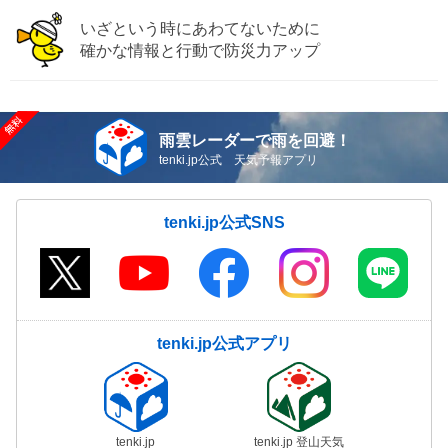
いざという時にあわてないために
確かな情報と行動で防災力アップ
雨雲レーダーで雨を回避！
tenki.jp公式 天気予報アプリ
tenki.jp公式SNS
tenki.jp公式アプリ
tenki.jp
tenki.jp 登山天気