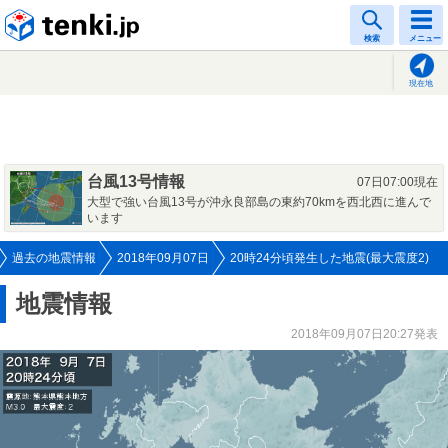
tenki.jp
検索
メニュー
現在地
台風13号情報
07日07:00現在
大型で強い台風13号が沖永良部島の東約70kmを西北西に進んで
います
過去の地震情報
2018年09月07日
20時24分頃発生した地震(最大震度2)
地震情報
2018年09月07日20:27発表