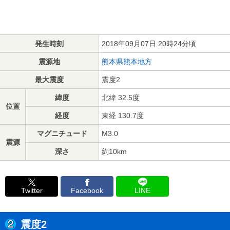
発生時刻
2018年09月07日 20時24分頃
震源地
熊本県熊本地方
最大震度
震度2
緯度
北緯 32.5度
位置
経度
東経 130.7度
マグニチュード
M3.0
震源
深さ
約10km
Twitter
Facebook
LINE
震度2