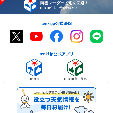
雨雲レーダーで雨を回避！
tenki.jp公式 天気予報アプリ
tenki.jp公式SNS
tenki.jp公式アプリ
tenki.jp
tenki.jp 登山天気