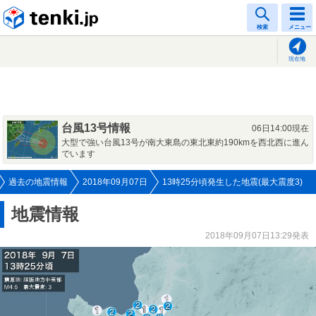
tenki.jp
検索
メニュー
現在地
台風13号情報
06日14:00現在
大型で強い台風13号が南大東島の東北東約190kmを西北西に進ん
でいます
過去の地震情報
2018年09月07日
13時25分頃発生した地震(最大震度3)
地震情報
2018年09月07日13:29発表