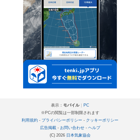
表示：
モバイル
｜
PC
※PCの閲覧は一部制限されます
利用規約
-
プライバシーポリシー
-
クッキーポリシー
広告掲載
-
お問い合わせ
-
ヘルプ
(C) 2026
日本気象協会