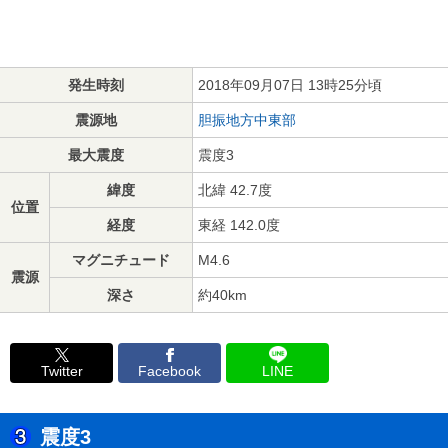
発生時刻
2018年09月07日 13時25分頃
震源地
胆振地方中東部
最大震度
震度3
緯度
北緯 42.7度
位置
経度
東経 142.0度
マグニチュード
M4.6
震源
深さ
約40km
Twitter
Facebook
LINE
震度3