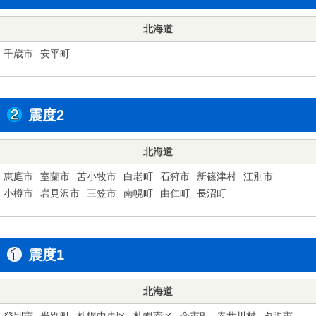
北海道
千歳市
安平町
震度2
北海道
恵庭市
室蘭市
苫小牧市
白老町
石狩市
新篠津村
江別市
小樽市
岩見沢市
三笠市
南幌町
由仁町
長沼町
震度1
北海道
登別市
当別町
札幌中央区
札幌南区
余市町
赤井川村
夕張市