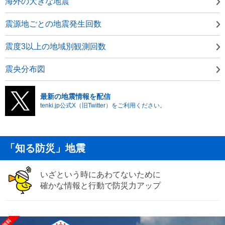
海外の大きな地震
震源地ごとの地震発生回数
震度3以上の地域別観測回数
震央分布図
最新の地震情報を配信
tenki.jp公式X（旧Twitter）をご利用ください。
「知る防災」地震
いざという時にあわてないために
確かな情報と行動で防災力アップ