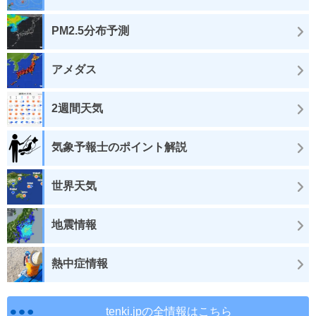
PM2.5分布予測
アメダス
2週間天気
気象予報士のポイント解説
世界天気
地震情報
熱中症情報
tenki.jpの全情報はこちら