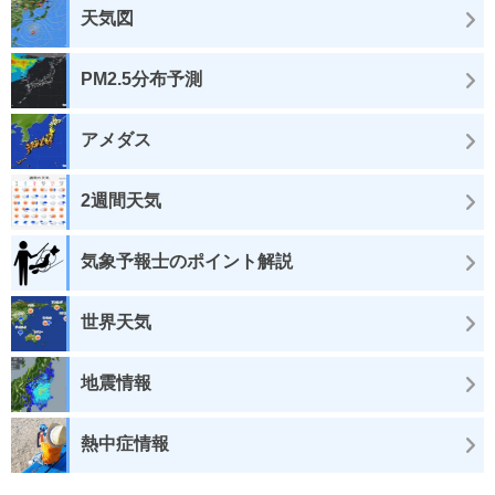
天気図
PM2.5分布予測
アメダス
2週間天気
気象予報士のポイント解説
世界天気
地震情報
熱中症情報