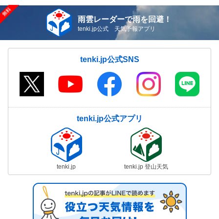
雨雲レーダーで雨を回避！
tenki.jp公式 天気予報アプリ
tenki.jp公式SNS
tenki.jp公式アプリ
tenki.jp
tenki.jp 登山天気