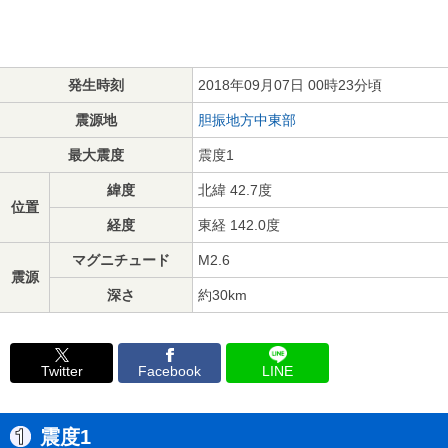
発生時刻
2018年09月07日 00時23分頃
震源地
胆振地方中東部
最大震度
震度1
緯度
北緯 42.7度
位置
経度
東経 142.0度
マグニチュード
M2.6
震源
深さ
約30km
Twitter
Facebook
LINE
震度1