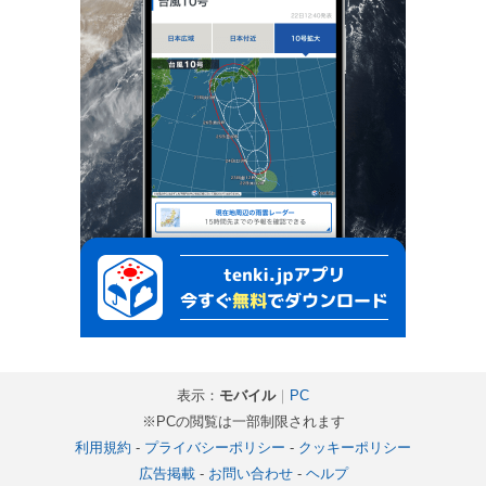
表示：
モバイル
｜
PC
※PCの閲覧は一部制限されます
利用規約
-
プライバシーポリシー
-
クッキーポリシー
広告掲載
-
お問い合わせ
-
ヘルプ