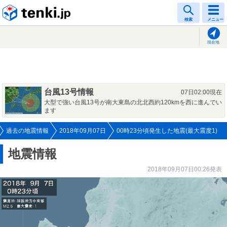
tenki.jp
検索
メニュー
現在地
台風13号情報
07日02:00現在
大型で強い台風13号が南大東島の北北西約120kmを西に進んでい
ます
過去の地震情報
2018年09月07日
00時23分頃発生した地震(最大震度1)
地震情報
2018年09月07日00:26発表