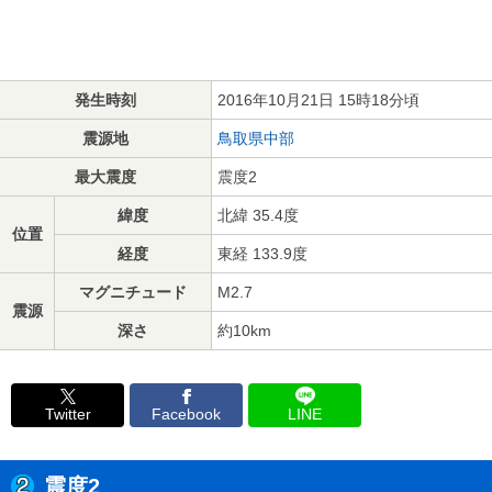
発生時刻
2016年10月21日 15時18分頃
震源地
鳥取県中部
最大震度
震度2
緯度
北緯 35.4度
位置
経度
東経 133.9度
マグニチュード
M2.7
震源
深さ
約10km
Twitter
Facebook
LINE
震度2