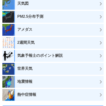
天気図
PM2.5分布予測
アメダス
2週間天気
気象予報士のポイント解説
世界天気
地震情報
熱中症情報