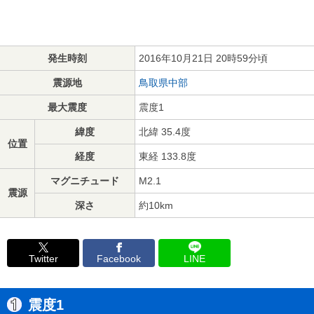
発生時刻
2016年10月21日 20時59分頃
震源地
鳥取県中部
最大震度
震度1
緯度
北緯 35.4度
位置
経度
東経 133.8度
マグニチュード
M2.1
震源
深さ
約10km
Twitter
Facebook
LINE
震度1