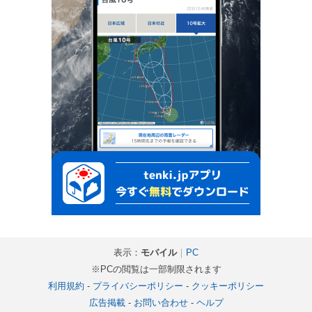
表示：
モバイル
｜
PC
※PCの閲覧は一部制限されます
利用規約
-
プライバシーポリシー
-
クッキーポリシー
広告掲載
-
お問い合わせ
-
ヘルプ