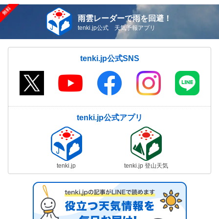
雨雲レーダーで雨を回避！
tenki.jp公式 天気予報アプリ
tenki.jp公式SNS
tenki.jp公式アプリ
tenki.jp
tenki.jp 登山天気