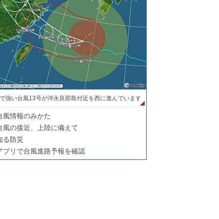
で強い台風13号が沖永良部島付近を西に進んでいます
台風情報のみかた
台風の接近、上陸に備えて
知る防災
アプリで台風進路予報を確認