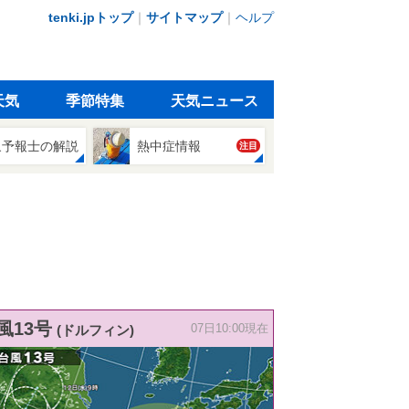
tenki.jpトップ
｜
サイトマップ
｜
ヘルプ
天気
季節特集
天気ニュース
象予報士の解説
熱中症情報
注目
風13号
(ドルフィン)
07日10:00現在