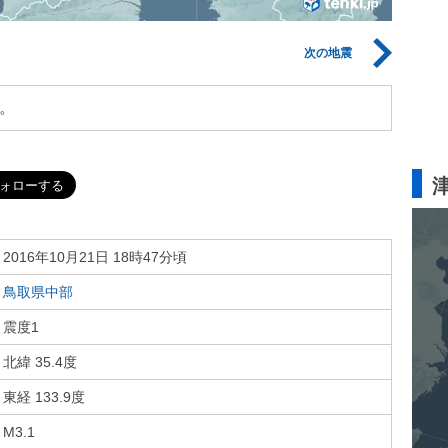
次の地震
。
2016年10月21日 18時47分頃
鳥取県中部
震度1
北緯 35.4度
東経 133.9度
M3.1