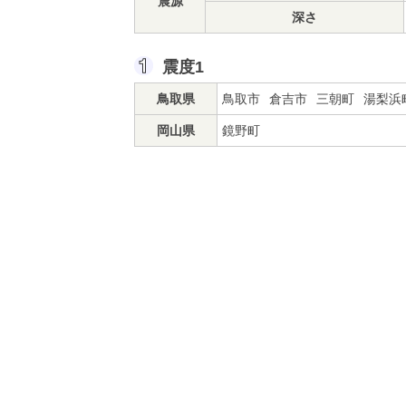
震源
深さ
震度1
鳥取県
鳥取市
倉吉市
三朝町
湯梨浜
岡山県
鏡野町