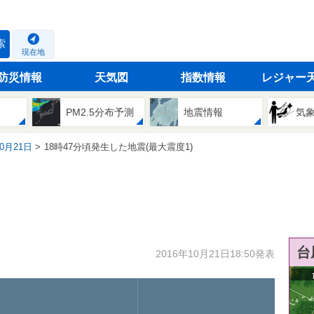
索
現在地
防災情報
天気図
指数情報
レジャー
PM2.5分布予測
地震情報
気
10月21日
18時47分頃発生した地震(最大震度1)
台
2016年10月21日18:50発表