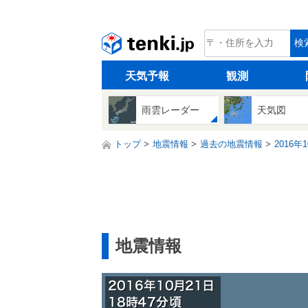
tenki.jp
検
天気予報
観測
雨雲レーダー
天気図
トップ
地震情報
過去の地震情報
2016年
地震情報