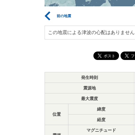
前の地震
この地震による津波の心配はありません
発生時刻
震源地
最大震度
緯度
位置
経度
マグニチュード