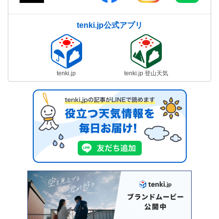
tenki.jp公式アプリ
tenki.jp
tenki.jp 登山天気