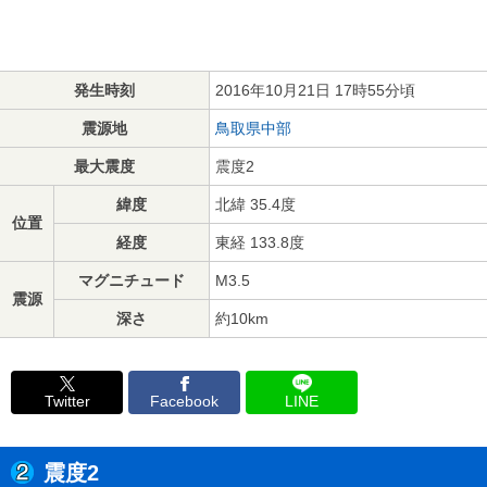
発生時刻
2016年10月21日 17時55分頃
震源地
鳥取県中部
最大震度
震度2
緯度
北緯 35.4度
位置
経度
東経 133.8度
マグニチュード
M3.5
震源
深さ
約10km
Twitter
Facebook
LINE
震度2