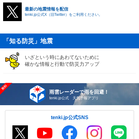
最新の地震情報を配信
tenki.jp公式X（旧Twitter）をご利用ください。
「知る防災」地震
いざという時にあわてないために
確かな情報と行動で防災力アップ
雨雲レーダーで雨を回避！
tenki.jp公式 天気予報アプリ
tenki.jp公式SNS