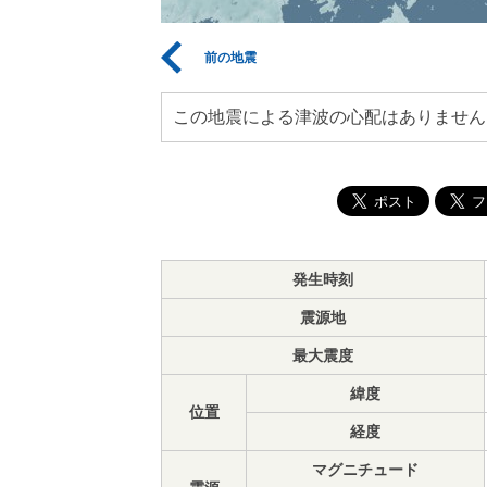
前の地震
この地震による津波の心配はありません
発生時刻
震源地
最大震度
緯度
位置
経度
マグニチュード