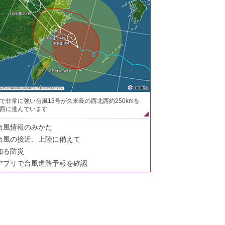
で非常に強い台風13号が久米島の西北西約250kmを
西に進んでいます
台風情報のみかた
台風の接近、上陸に備えて
知る防災
アプリで台風進路予報を確認