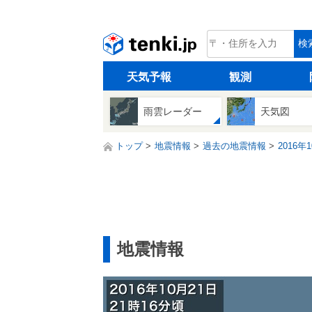
tenki.jp
検
天気予報
観測
雨雲レーダー
天気図
トップ
地震情報
過去の地震情報
2016年
地震情報