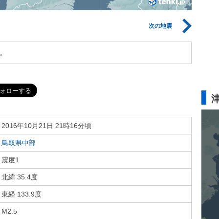
次の地震
。
2016年10月21日 21時16分頃
鳥取県中部
震度1
北緯 35.4度
東経 133.9度
M2.5