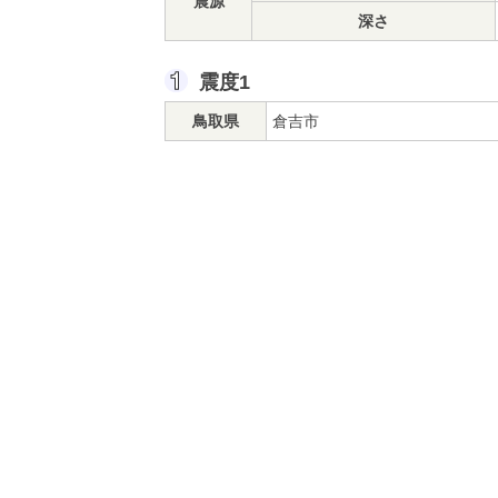
震源
深さ
震度1
鳥取県
倉吉市