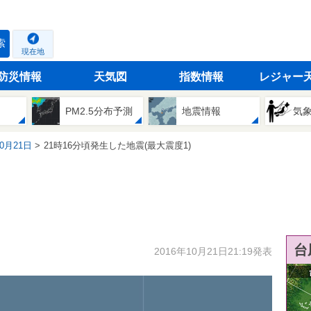
索
現在地
防災情報
天気図
指数情報
レジャー
PM2.5分布予測
地震情報
気
10月21日
21時16分頃発生した地震(最大震度1)
台
2016年10月21日21:19発表