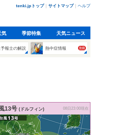
tenki.jpトップ
｜
サイトマップ
｜
ヘルプ
天気
季節特集
天気ニュース
象予報士の解説
熱中症情報
注目
風13号
(ドルフィン)
08日23:00現在