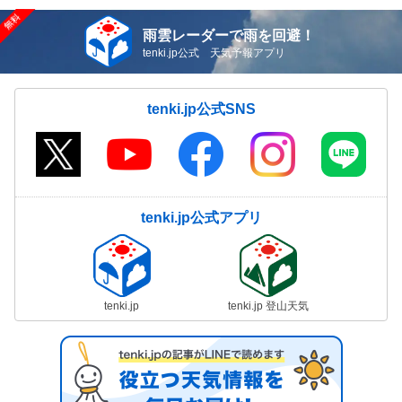
雨雲レーダーで雨を回避！
tenki.jp公式 天気予報アプリ
tenki.jp公式SNS
tenki.jp公式アプリ
tenki.jp
tenki.jp 登山天気