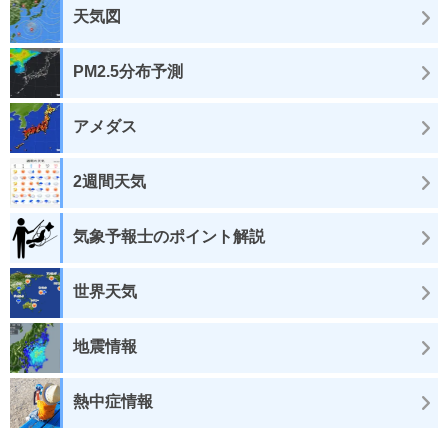
天気図
PM2.5分布予測
アメダス
2週間天気
気象予報士のポイント解説
世界天気
地震情報
熱中症情報