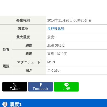
発生時刻
2014年11月26日 08時20分頃
震源地
長野県北部
最大震度
震度1
緯度
北緯 36.8度
位置
経度
東経 137.9度
マグニチュード
M1.9
震源
深さ
ごく浅い
Twitter
Facebook
LINE
震度1