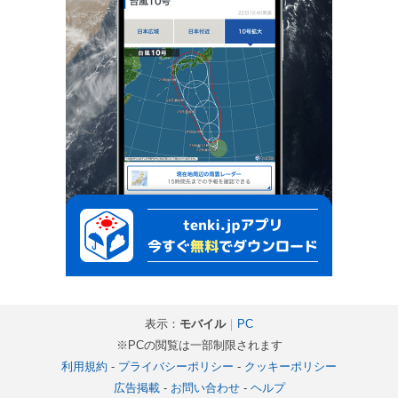
表示：
モバイル
｜
PC
※PCの閲覧は一部制限されます
利用規約
-
プライバシーポリシー
-
クッキーポリシー
広告掲載
-
お問い合わせ
-
ヘルプ