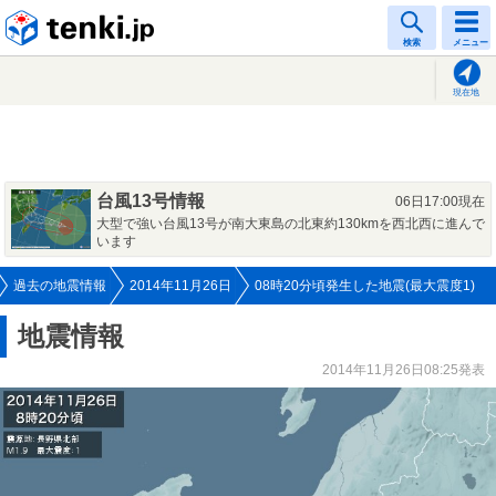
tenki.jp
検索
メニュー
現在地
台風13号情報
06日17:00現在
大型で強い台風13号が南大東島の北東約130kmを西北西に進んで
います
過去の地震情報
2014年11月26日
08時20分頃発生した地震(最大震度1)
地震情報
2014年11月26日08:25発表