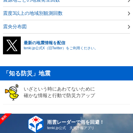
震度3以上の地域別観測回数
震央分布図
最新の地震情報を配信
tenki.jp公式X（旧Twitter）をご利用ください。
「知る防災」地震
いざという時にあわてないために
確かな情報と行動で防災力アップ
雨雲レーダーで雨を回避！
tenki.jp公式 天気予報アプリ