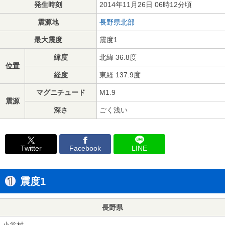
発生時刻
2014年11月26日 06時12分頃
震源地
長野県北部
最大震度
震度1
緯度
北緯 36.8度
位置
経度
東経 137.9度
マグニチュード
M1.9
震源
深さ
ごく浅い
Twitter
Facebook
LINE
震度1
長野県
小谷村