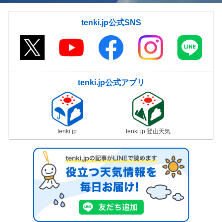
tenki.jp公式SNS
tenki.jp公式アプリ
tenki.jp
tenki.jp 登山天気