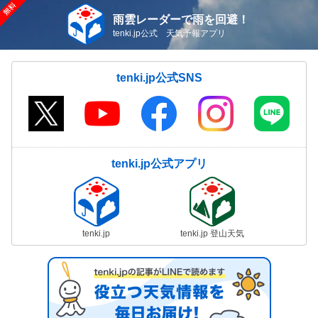
雨雲レーダーで雨を回避！
tenki.jp公式 天気予報アプリ
tenki.jp公式SNS
tenki.jp公式アプリ
tenki.jp
tenki.jp 登山天気