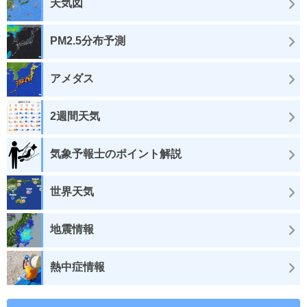
天気図
PM2.5分布予測
アメダス
2週間天気
気象予報士のポイント解説
世界天気
地震情報
熱中症情報