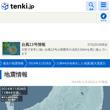
tenki.jp
検索
メニュー
現在地
台風13号情報
07日20:00現在
大型で非常に強い台風13号が那覇市の北約110kmを西に進んでい
ます
過去の地震情報
2014年11月26日
11時44分頃発生した地震(最大震度2)
地震情報
2014年11月26日11:47発表