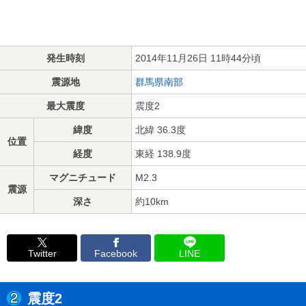
発生時刻
2014年11月26日 11時44分頃
震源地
群馬県南部
最大震度
震度2
緯度
北緯 36.3度
位置
経度
東経 138.9度
マグニチュード
M2.3
震源
深さ
約10km
Twitter
Facebook
LINE
震度2