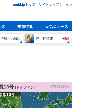
tenki.jpトップ
｜
サイトマップ
｜
ヘルプ
天気
季節特集
天気ニュース
象予報士の解説
熱中症情報
注目
風13号
(ドルフィン)
07日01:00現在