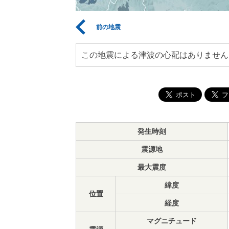
前の地震
この地震による津波の心配はありません
発生時刻
震源地
最大震度
緯度
位置
経度
マグニチュード