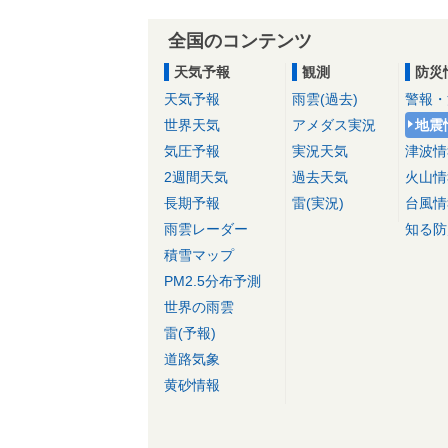
全国のコンテンツ
天気予報
観測
防災
天気予報
雨雲(過去)
警報・
世界天気
アメダス実況
地震
気圧予報
実況天気
津波情
2週間天気
過去天気
火山情
長期予報
雷(実況)
台風情
雨雲レーダー
知る防
積雪マップ
PM2.5分布予測
世界の雨雲
雷(予報)
道路気象
黄砂情報