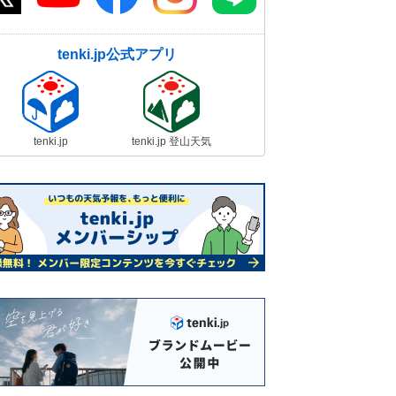
tenki.jp公式アプリ
tenki.jp
tenki.jp 登山天気