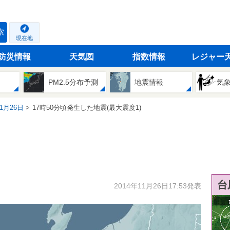
索
現在地
防災情報
天気図
指数情報
レジャー
PM2.5分布予測
地震情報
気
11月26日
17時50分頃発生した地震(最大震度1)
台
2014年11月26日17:53発表