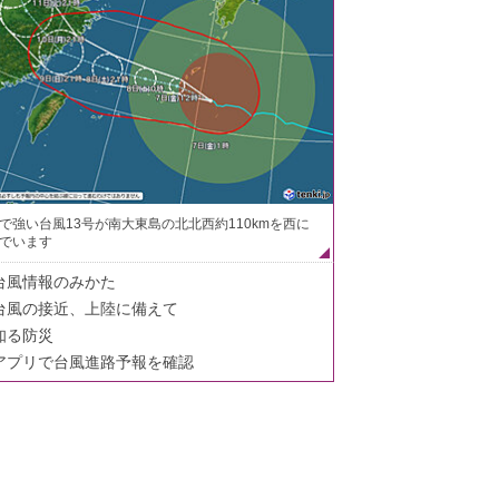
で強い台風13号が南大東島の北北西約110kmを西に
でいます
台風情報のみかた
台風の接近、上陸に備えて
知る防災
アプリで台風進路予報を確認