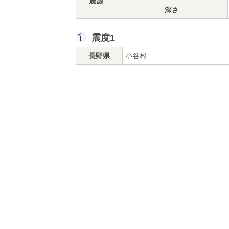
震源
深さ
震度1
長野県
小谷村