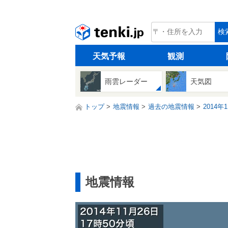
tenki.jp
検
天気予報
観測
雨雲レーダー
天気図
トップ
地震情報
過去の地震情報
2014年
地震情報