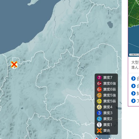
大型
進ん