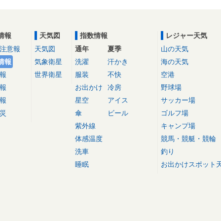
情報
天気図
指数情報
レジャー天気
注意報
天気図
通年
夏季
山の天気
情報
気象衛星
洗濯
汗かき
海の天気
報
世界衛星
服装
不快
空港
報
お出かけ
冷房
野球場
報
星空
アイス
サッカー場
災
傘
ビール
ゴルフ場
紫外線
キャンプ場
体感温度
競馬・競艇・競輪
洗車
釣り
睡眠
お出かけスポット