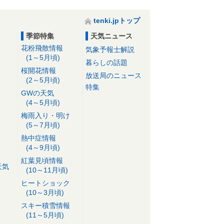
tenki.jpトップ
季節特集
天気ニュース
花粉飛散情報
気象予報士解説
(1～5月頃)
暮らしの話題
桜開花情報
放送局のニュース
(2～5月頃)
特集
GWの天気
(4～5月頃)
梅雨入り・明け
(5～7月頃)
熱中症情報
(4～9月頃)
紅葉見頃情報
天気
(10～11月頃)
ヒートショック
(10～3月頃)
スキー積雪情報
(11～5月頃)