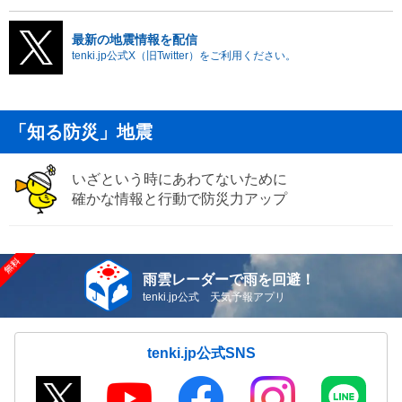
最新の地震情報を配信
tenki.jp公式X（旧Twitter）をご利用ください。
「知る防災」地震
いざという時にあわてないために
確かな情報と行動で防災力アップ
雨雲レーダーで雨を回避！
tenki.jp公式 天気予報アプリ
tenki.jp公式SNS