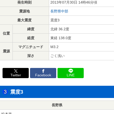
発生時刻
2013年07月30日 14時46分頃
震源地
長野県中部
最大震度
震度3
緯度
北緯 36.2度
位置
経度
東経 138.0度
マグニチュード
M3.2
震源
深さ
ごく浅い
Twitter
Facebook
LINE
震度3
長野県
松本市