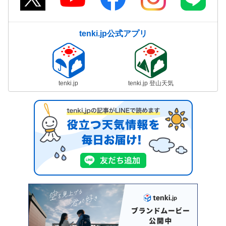
tenki.jp公式アプリ
tenki.jp
tenki.jp 登山天気