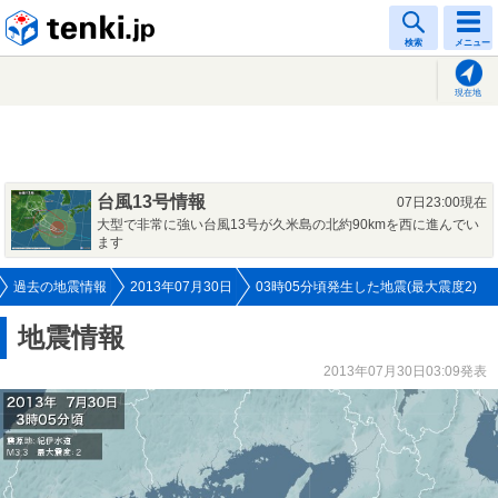
tenki.jp
検索
メニュー
現在地
台風13号情報
07日23:00現在
大型で非常に強い台風13号が久米島の北約90kmを西に進んでい
ます
過去の地震情報
2013年07月30日
03時05分頃発生した地震(最大震度2)
地震情報
2013年07月30日03:09発表