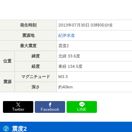
発生時刻
2013年07月30日 03時05分頃
震源地
紀伊水道
最大震度
震度2
緯度
北緯 33.6度
位置
経度
東経 134.5度
マグニチュード
M3.3
震源
深さ
約40km
Twitter
Facebook
LINE
震度2