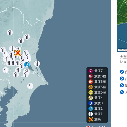
大型
いま