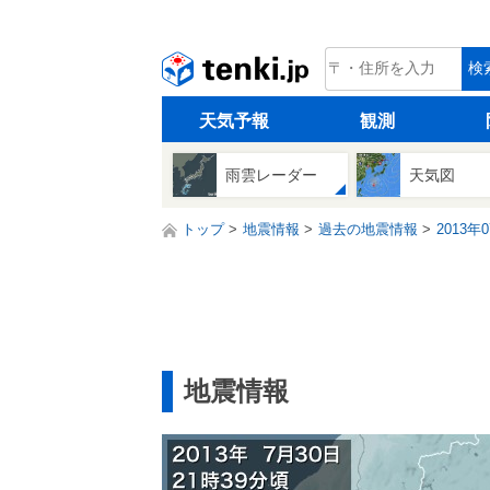
tenki.jp
検
天気予報
観測
雨雲レーダー
天気図
トップ
地震情報
過去の地震情報
2013年
地震情報