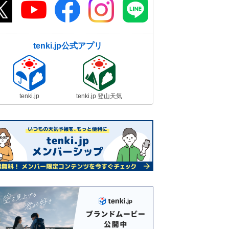
tenki.jp公式アプリ
tenki.jp
tenki.jp 登山天気