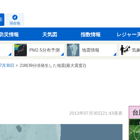
索
現在地
防災情報
天気図
指数情報
レジャー
PM2.5分布予測
地震情報
気
07月30日
21時39分頃発生した地震(最大震度2)
台
2013年07月30日21:43発表