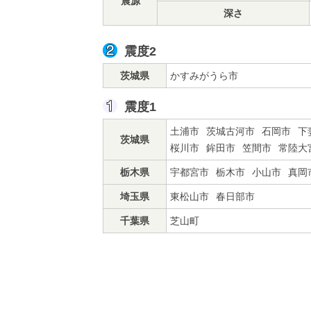
震源
深さ
震度2
茨城県
かすみがうら市
震度1
土浦市
茨城古河市
石岡市
下
茨城県
桜川市
鉾田市
笠間市
常陸大
栃木県
宇都宮市
栃木市
小山市
真岡
埼玉県
東松山市
春日部市
千葉県
芝山町