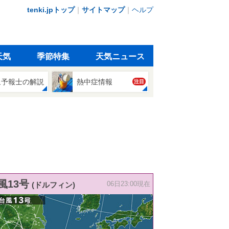
tenki.jpトップ
｜
サイトマップ
｜
ヘルプ
天気
季節特集
天気ニュース
象予報士の解説
熱中症情報
注目
風13号
(ドルフィン)
06日23:00現在