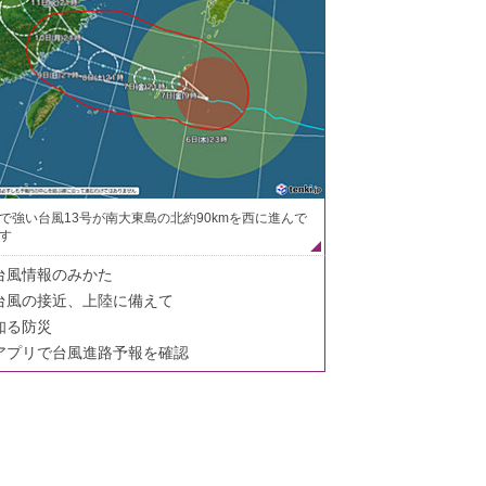
で強い台風13号が南大東島の北約90kmを西に進んで
す
台風情報のみかた
台風の接近、上陸に備えて
知る防災
アプリで台風進路予報を確認