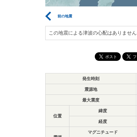
前の地震
この地震による津波の心配はありません
発生時刻
震源地
最大震度
緯度
位置
経度
マグニチュード