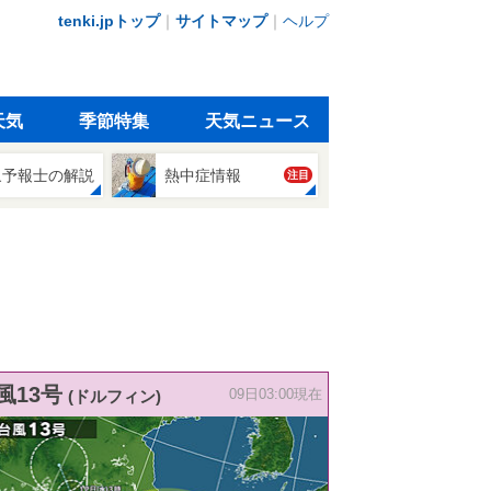
tenki.jpトップ
｜
サイトマップ
｜
ヘルプ
天気
季節特集
天気ニュース
象予報士の解説
熱中症情報
注目
風13号
(ドルフィン)
09日03:00現在