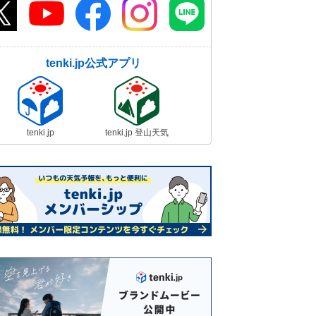
tenki.jp公式アプリ
tenki.jp
tenki.jp 登山天気