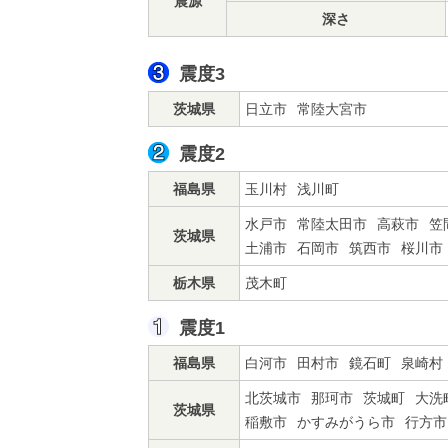
震源
深さ
震度3
茨城県
日立市
常陸大宮市
震度2
福島県
玉川村
浅川町
水戸市
常陸太田市
高萩市
笠
茨城県
土浦市
石岡市
筑西市
桜川市
栃木県
茂木町
震度1
福島県
白河市
田村市
鏡石町
泉崎村
北茨城市
那珂市
茨城町
大洗
茨城県
稲敷市
かすみがうら市
行方市