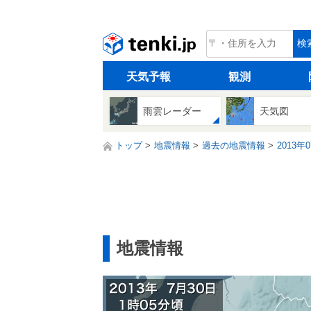
tenki.jp
検
天気予報
観測
雨雲レーダー
天気図
トップ
地震情報
過去の地震情報
2013年
地震情報