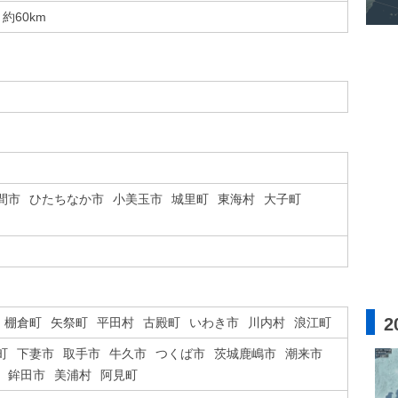
約60km
間市
ひたちなか市
小美玉市
城里町
東海村
大子町
2
棚倉町
矢祭町
平田村
古殿町
いわき市
川内村
浪江町
町
下妻市
取手市
牛久市
つくば市
茨城鹿嶋市
潮来市
鉾田市
美浦村
阿見町