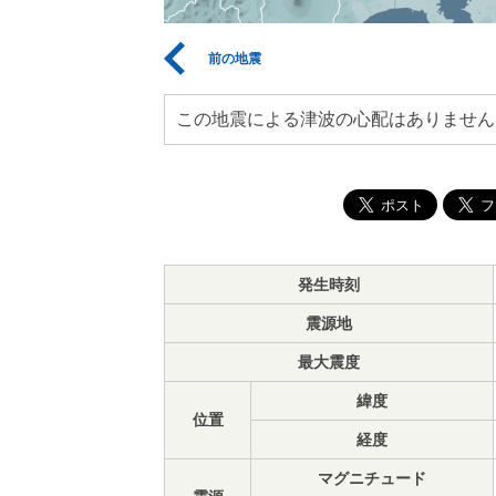
前の地震
この地震による津波の心配はありません
発生時刻
震源地
最大震度
緯度
位置
経度
マグニチュード