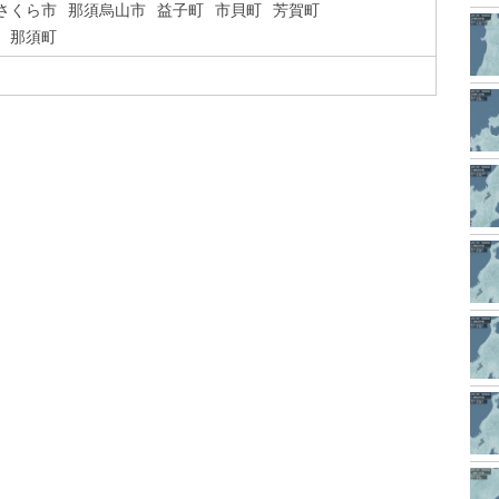
さくら市
那須烏山市
益子町
市貝町
芳賀町
那須町