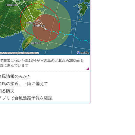
で非常に強い台風13号が宮古島の北北西約290kmを
西に進んでいます
台風情報のみかた
台風の接近、上陸に備えて
知る防災
アプリで台風進路予報を確認