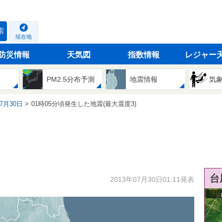
索
現在地
防災情報
天気図
指数情報
レジャー
PM2.5分布予測
地震情報
気
07月30日
01時05分頃発生した地震(最大震度3)
台
2013年07月30日01:11発表