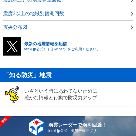
震度3以上の地域別観測回数
震央分布図
最新の地震情報を配信
tenki.jp公式X（旧Twitter）をご利用ください。
「知る防災」地震
いざという時にあわてないために
確かな情報と行動で防災力アップ
雨雲レーダーで雨を回避！
tenki.jp公式 天気予報アプリ