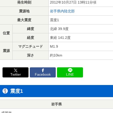
発生時刻
2012年10月27日 13時11分頃
震源地
岩手県内陸北部
最大震度
震度1
緯度
北緯 39.9度
位置
経度
東経 141.2度
マグニチュード
M1.9
震源
深さ
約10km
Twitter
Facebook
LINE
震度1
岩手県
盛岡市