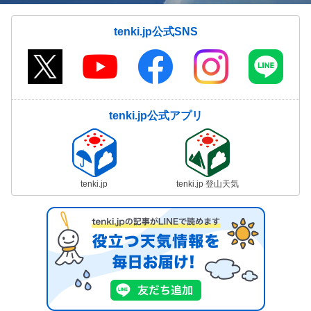
tenki.jp公式SNS
tenki.jp公式アプリ
tenki.jp
tenki.jp 登山天気