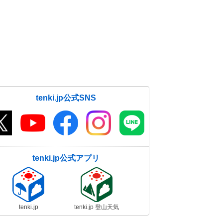
tenki.jp公式SNS
tenki.jp公式アプリ
tenki.jp
tenki.jp 登山天気