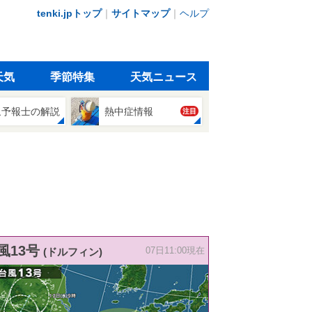
tenki.jpトップ
｜
サイトマップ
｜
ヘルプ
天気
季節特集
天気ニュース
象予報士の解説
熱中症情報
注目
風13号
(ドルフィン)
07日11:00現在