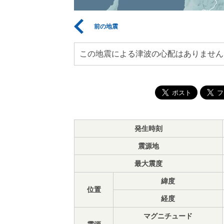
前の地震
この地震による津波の心配はありません
発生時刻
震源地
最大震度
緯度
位置
経度
マグニチュード