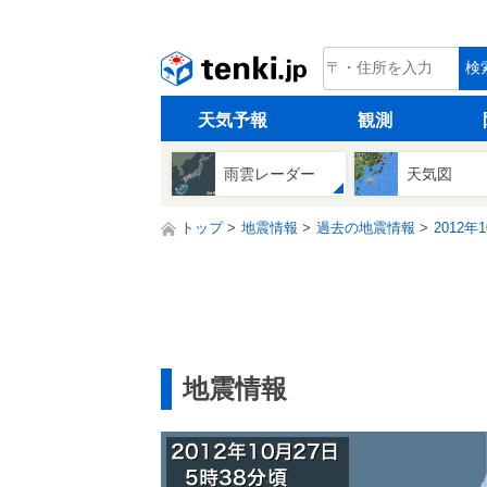
tenki.jp
検
天気予報
観測
雨雲レーダー
天気図
トップ
地震情報
過去の地震情報
2012年
地震情報