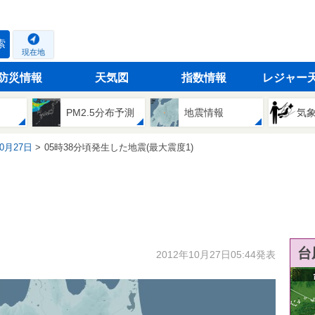
索
現在地
防災情報
天気図
指数情報
レジャー
PM2.5分布予測
地震情報
気
10月27日
05時38分頃発生した地震(最大震度1)
台
2012年10月27日05:44発表