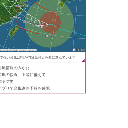
で強い台風13号が与論島付近を西に進んでいます
台風情報のみかた
台風の接近、上陸に備えて
知る防災
アプリで台風進路予報を確認