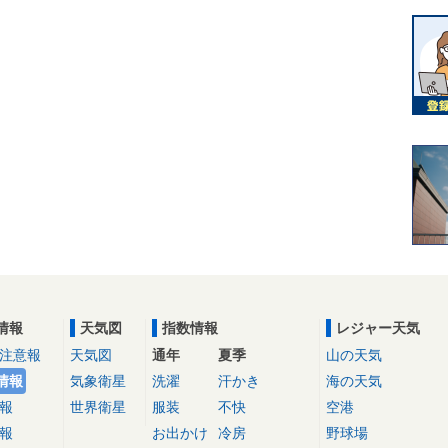
情報
天気図
指数情報
レジャー天気
注意報
天気図
通年
夏季
山の天気
情報
気象衛星
洗濯
汗かき
海の天気
報
世界衛星
服装
不快
空港
報
お出かけ
冷房
野球場