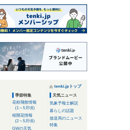
tenki.jpトップ
季節特集
天気ニュース
花粉飛散情報
気象予報士解説
(1～5月頃)
暮らしの話題
桜開花情報
放送局のニュース
(2～5月頃)
特集
GWの天気