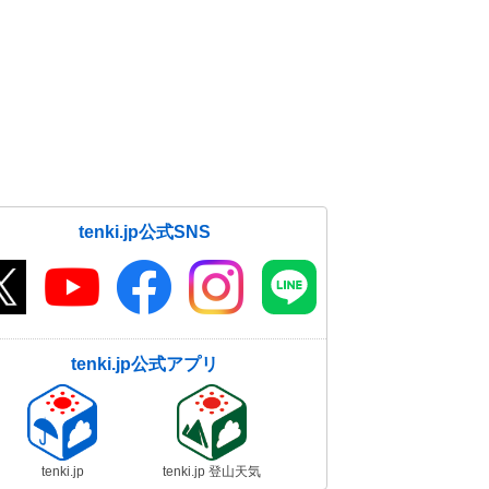
tenki.jp公式SNS
tenki.jp公式アプリ
tenki.jp
tenki.jp 登山天気