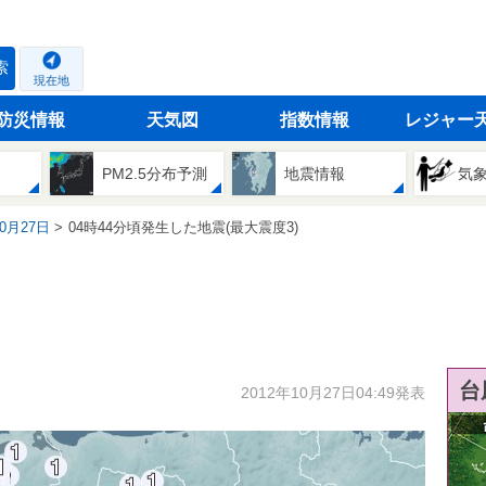
索
現在地
防災情報
天気図
指数情報
レジャー
PM2.5分布予測
地震情報
気
10月27日
04時44分頃発生した地震(最大震度3)
台
2012年10月27日04:49発表