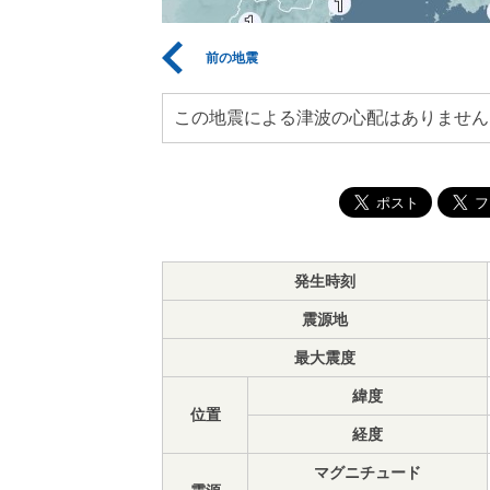
前の地震
この地震による津波の心配はありません
発生時刻
震源地
最大震度
緯度
位置
経度
マグニチュード