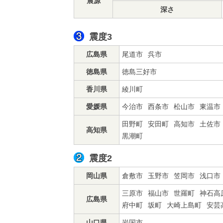
震源
深さ
震度3
広島県
尾道市
呉市
徳島県
徳島三好市
香川県
綾川町
愛媛県
今治市
西条市
松山市
東温市
田野町
安田町
高知市
土佐市
高知県
黒潮町
震度2
岡山県
倉敷市
玉野市
笠岡市
浅口市
三原市
福山市
世羅町
神石高
広島県
府中町
坂町
大崎上島町
安芸
山口県
岩国市