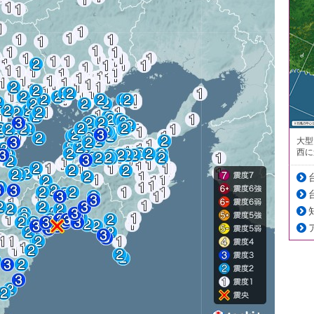
大型
西に