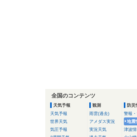
全国のコンテンツ
天気予報
観測
防災
天気予報
雨雲(過去)
警報・
世界天気
アメダス実況
地震
気圧予報
実況天気
津波情