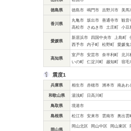
徳島県
徳島市
鳴門市
吉野川市
美馬
丸亀市
坂出市
善通寺市
観音
香川県
高松市
さぬき市
土庄町
小豆
新居浜市
四国中央市
上島町
愛媛県
西予市
内子町
松野町
愛媛鬼
室戸市
安芸市
奈半利町
北川
高知県
いの町
仁淀川町
越知町
宿毛
震度1
兵庫県
相生市
赤穂市
洲本市
南あわ
和歌山県
湯浅町
日高川町
鳥取県
境港市
島根県
松江市
安来市
雲南市
奥出雲
岡山北区
岡山中区
岡山東区
岡山県