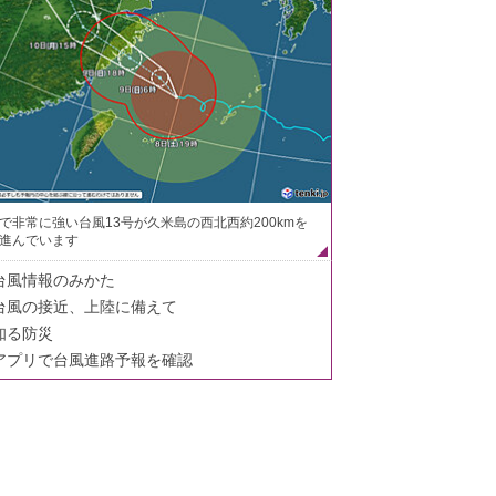
で非常に強い台風13号が久米島の西北西約200kmを
進んでいます
台風情報のみかた
台風の接近、上陸に備えて
知る防災
アプリで台風進路予報を確認