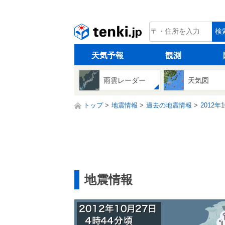
tenki.jp
検
天気予報
観測
雨雲レーダー
天気図
トップ
地震情報
過去の地震情報
2012年
地震情報