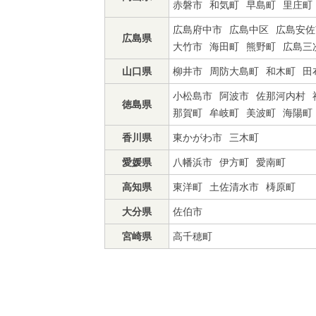
赤磐市
和気町
早島町
里庄町
広島府中市
広島中区
広島安佐
広島県
大竹市
海田町
熊野町
広島三
山口県
柳井市
周防大島町
和木町
田
小松島市
阿波市
佐那河内村
徳島県
那賀町
牟岐町
美波町
海陽町
香川県
東かがわ市
三木町
愛媛県
八幡浜市
伊方町
愛南町
高知県
東洋町
土佐清水市
梼原町
大分県
佐伯市
宮崎県
高千穂町