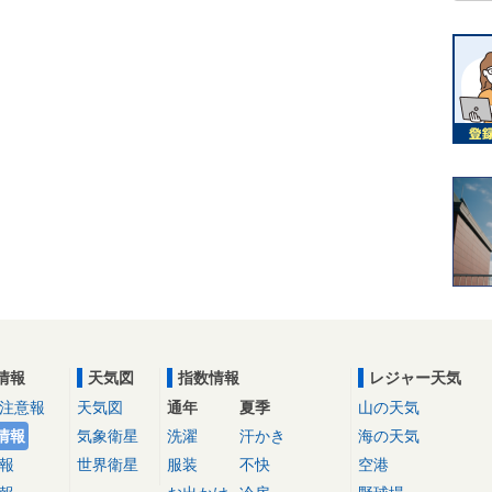
情報
天気図
指数情報
レジャー天気
注意報
天気図
通年
夏季
山の天気
情報
気象衛星
洗濯
汗かき
海の天気
報
世界衛星
服装
不快
空港