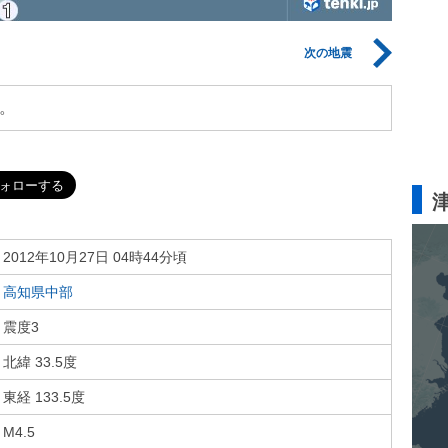
次の地震
。
2012年10月27日 04時44分頃
高知県中部
震度3
北緯 33.5度
東経 133.5度
M4.5