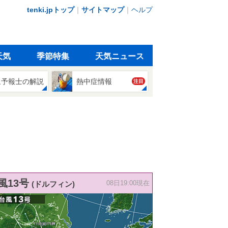
tenki.jpトップ
｜
サイトマップ
｜
ヘルプ
天気
季節特集
天気ニュース
象予報士の解説
熱中症情報
注目
風13号
(ドルフィン)
08日19:00現在