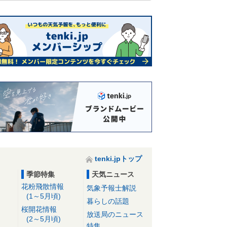
tenki.jpトップ
季節特集
天気ニュース
花粉飛散情報
気象予報士解説
(1～5月頃)
暮らしの話題
桜開花情報
放送局のニュース
(2～5月頃)
特集