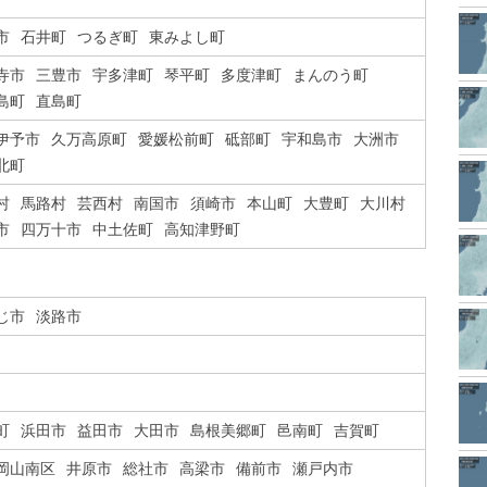
市
石井町
つるぎ町
東みよし町
寺市
三豊市
宇多津町
琴平町
多度津町
まんのう町
島町
直島町
伊予市
久万高原町
愛媛松前町
砥部町
宇和島市
大洲市
北町
村
馬路村
芸西村
南国市
須崎市
本山町
大豊町
大川村
市
四万十市
中土佐町
高知津野町
じ市
淡路市
町
浜田市
益田市
大田市
島根美郷町
邑南町
吉賀町
岡山南区
井原市
総社市
高梁市
備前市
瀬戸内市