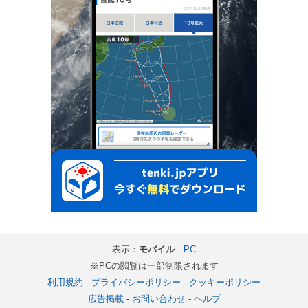
表示：
モバイル
｜
PC
※PCの閲覧は一部制限されます
利用規約
-
プライバシーポリシー
-
クッキーポリシー
広告掲載
-
お問い合わせ
-
ヘルプ