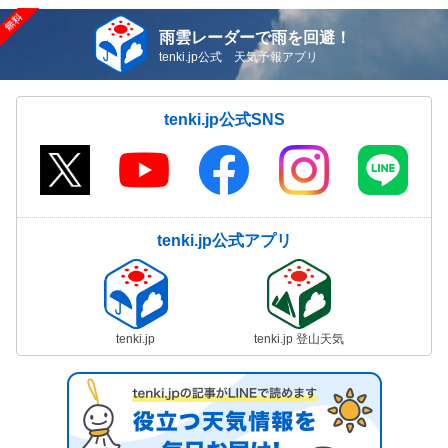
雨雲レーダーで雨を回避！
tenki.jp公式 天気予報アプリ
tenki.jp公式SNS
tenki.jp公式アプリ
tenki.jp
tenki.jp 登山天気