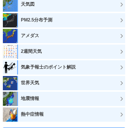
天気図
PM2.5分布予測
アメダス
2週間天気
気象予報士のポイント解説
世界天気
地震情報
熱中症情報