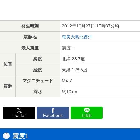
発生時刻
2012年10月27日 15時37分頃
震源地
奄美大島北西沖
最大震度
震度1
緯度
北緯 28.7度
位置
経度
東経 128.5度
マグニチュード
M4.7
震源
深さ
約10km
Twitter
Facebook
LINE
震度1