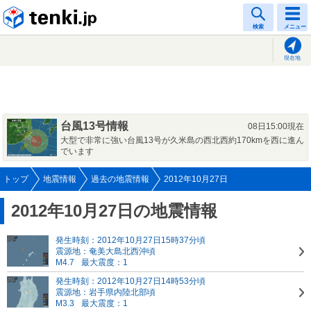
tenki.jp
検索
メニュー
現在地
台風13号情報
08日15:00現在
大型で非常に強い台風13号が久米島の西北西約170kmを西に進ん
でいます
トップ
地震情報
過去の地震情報
2012年10月27日
2012年10月27日の地震情報
発生時刻：2012年10月27日15時37分頃
震源地：奄美大島北西沖頃
M4.7
最大震度：1
発生時刻：2012年10月27日14時53分頃
震源地：岩手県内陸北部頃
M3.3
最大震度：1