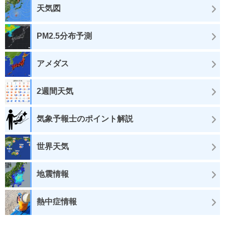
天気図
PM2.5分布予測
アメダス
2週間天気
気象予報士のポイント解説
世界天気
地震情報
熱中症情報