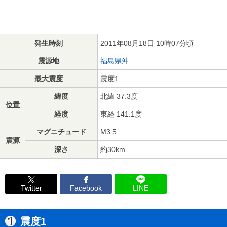
発生時刻
2011年08月18日 10時07分頃
震源地
福島県沖
最大震度
震度1
緯度
北緯 37.3度
位置
経度
東経 141.1度
マグニチュード
M3.5
震源
深さ
約30km
Twitter
Facebook
LINE
震度1