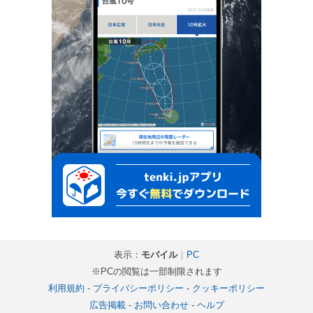
表示：
モバイル
｜
PC
※PCの閲覧は一部制限されます
利用規約
-
プライバシーポリシー
-
クッキーポリシー
広告掲載
-
お問い合わせ
-
ヘルプ