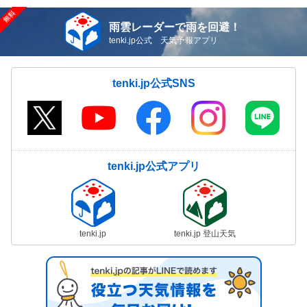
雨雲レーダーで雨を回避！
tenki.jp公式 天気予報アプリ
tenki.jp公式SNS
tenki.jp公式アプリ
tenki.jp
tenki.jp 登山天気