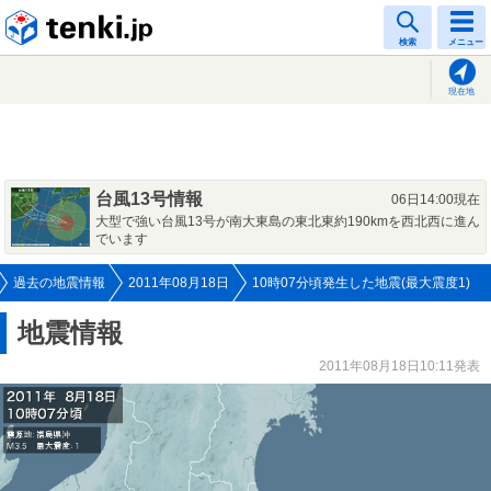
tenki.jp
検索
メニュー
現在地
台風13号情報
06日14:00現在
大型で強い台風13号が南大東島の東北東約190kmを西北西に進ん
でいます
過去の地震情報
2011年08月18日
10時07分頃発生した地震(最大震度1)
地震情報
2011年08月18日10:11発表