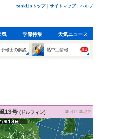
tenki.jpトップ
｜
サイトマップ
｜
ヘルプ
天気
季節特集
天気ニュース
象予報士の解説
熱中症情報
注目
風13号
(ドルフィン)
08日12:00現在