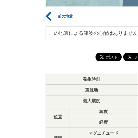
前の地震
この地震による津波の心配はありません
発生時刻
震源地
最大震度
緯度
位置
経度
マグニチュード