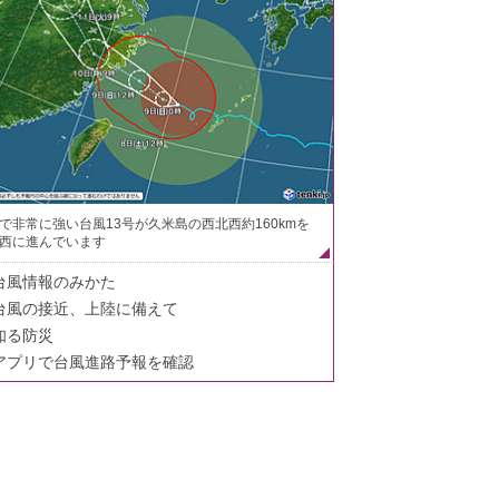
で非常に強い台風13号が久米島の西北西約160kmを
西に進んでいます
台風情報のみかた
台風の接近、上陸に備えて
知る防災
アプリで台風進路予報を確認