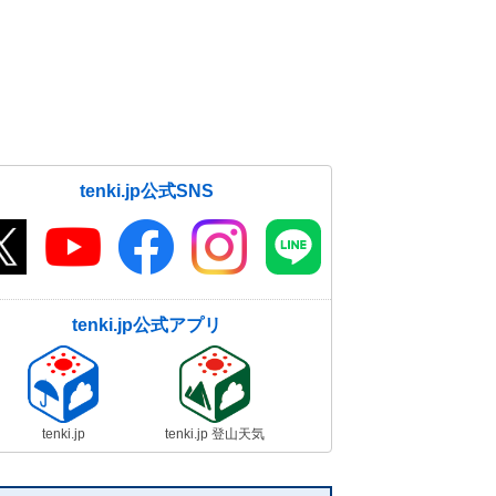
tenki.jp公式SNS
tenki.jp公式アプリ
tenki.jp
tenki.jp 登山天気