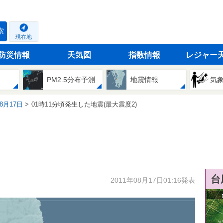
索
現在地
防災情報
天気図
指数情報
レジャー
PM2.5分布予測
地震情報
気
08月17日
01時11分頃発生した地震(最大震度2)
台
2011年08月17日01:16発表