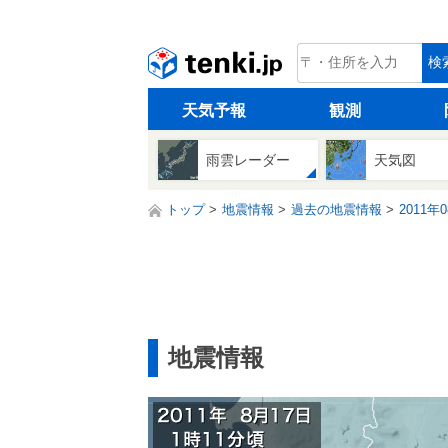
tenki.jp
検
天気予報
観測
雨雲レーダー
天気図
トップ
地震情報
過去の地震情報
2011年
地震情報