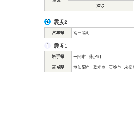
震源
深さ
震度2
宮城県
南三陸町
震度1
岩手県
一関市
藤沢町
宮城県
気仙沼市
登米市
石巻市
東松