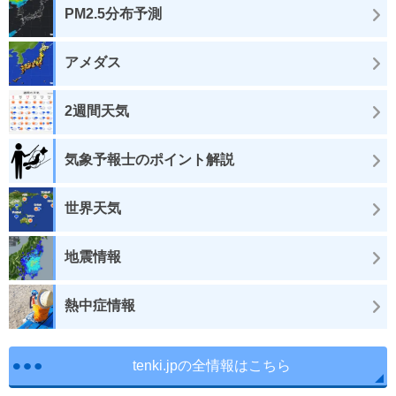
PM2.5分布予測
アメダス
2週間天気
気象予報士のポイント解説
世界天気
地震情報
熱中症情報
tenki.jpの全情報はこちら