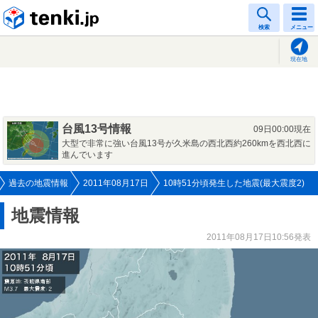
tenki.jp
検索
メニュー
現在地
台風13号情報
09日00:00現在
大型で非常に強い台風13号が久米島の西北西約260kmを西北西に
進んでいます
過去の地震情報
2011年08月17日
10時51分頃発生した地震(最大震度2)
地震情報
2011年08月17日10:56発表