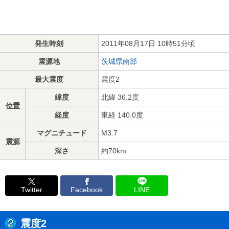
発生時刻
2011年08月17日 10時51分頃
震源地
茨城県南部
最大震度
震度2
緯度
北緯 36.2度
位置
経度
東経 140.0度
マグニチュード
M3.7
震源
深さ
約70km
Twitter
Facebook
LINE
震度2