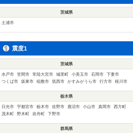
茨城県
土浦市
震度1
茨城県
水戸市
笠間市
常陸大宮市
城里町
小美玉市
石岡市
下妻市
つくば市
坂東市
稲敷市
筑西市
かすみがうら市
行方市
桜川市
栃木県
日光市
宇都宮市
栃木市
佐野市
鹿沼市
小山市
真岡市
西方町
茂木町
野木町
岩舟町
下野市
群馬県