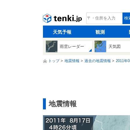
tenki.jp
検
天気予報
観測
雨雲レーダー
天気図
トップ
地震情報
過去の地震情報
2011年
地震情報