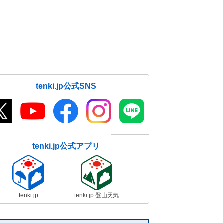
tenki.jp公式SNS
tenki.jp公式アプリ
tenki.jp
tenki.jp 登山天気