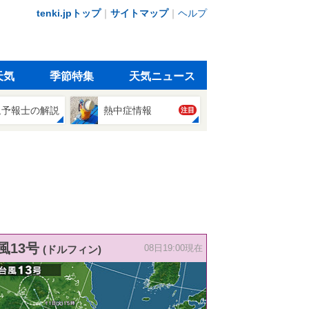
tenki.jpトップ
｜
サイトマップ
｜
ヘルプ
天気
季節特集
天気ニュース
象予報士の解説
熱中症情報
注目
風13号
(ドルフィン)
08日19:00現在