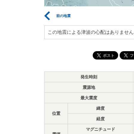
前の地震
この地震による津波の心配はありません
発生時刻
震源地
最大震度
緯度
位置
経度
マグニチュード