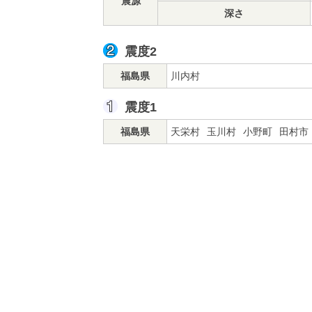
震源
深さ
震度2
福島県
川内村
震度1
福島県
天栄村
玉川村
小野町
田村市