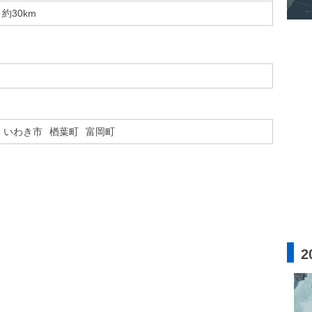
約30km
いわき市
楢葉町
富岡町
2