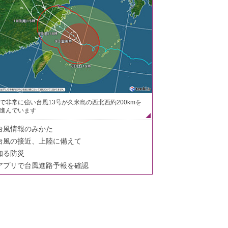
で非常に強い台風13号が久米島の西北西約200kmを
進んでいます
台風情報のみかた
台風の接近、上陸に備えて
知る防災
アプリで台風進路予報を確認