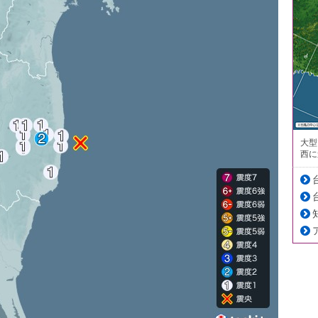
大型
西に