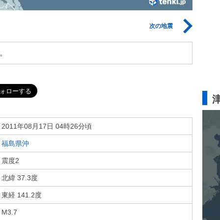
次の地震
。
2011年08月17日 04時26分頃
福島県沖
震度2
北緯 37.3度
東経 141.2度
M3.7