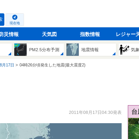
索
現在地
防災情報
天気図
指数情報
レジャー
PM2.5分布予測
地震情報
気
08月17日
04時26分頃発生した地震(最大震度2)
台
2011年08月17日04:30発表