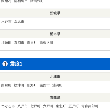
飯舘村
南相馬市
猪苗代町
茨城県
水戸市
常総市
栃木県
那須町
真岡市
市貝町
高根沢町
震度1
北海道
白糠町
標津町
別海町
函館市
浦河町
青森県
つがる市
八戸市
七戸町
六戸町
東北町
五戸町
青森南部町