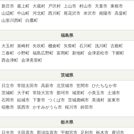
新庄市
最上町
大蔵村
戸沢村
上山市
村山市
天童市
東根市
山辺町
中山町
河北町
西川町
尾花沢市
米沢市
南陽市
高畠町
山形川西町
白鷹町
福島県
大玉村
泉崎村
矢吹町
棚倉町
矢祭町
石川町
浅川町
古殿町
三春町
小野町
福島広野町
富岡町
新地町
会津若松市
下郷町
西会津町
会津美里町
茨城県
日立市
常陸太田市
高萩市
北茨城市
笠間市
ひたちなか市
茨城町
大子町
常陸大宮市
那珂市
城里町
小美玉市
土浦市
石岡市
結城市
下妻市
つくば市
茨城鹿嶋市
美浦村
坂東市
稲敷市
筑西市
かすみがうら市
桜川市
鉾田市
栃木県
日光市
大田原市
那須塩原市
宇都宮市
足利市
栃木市
鹿沼市