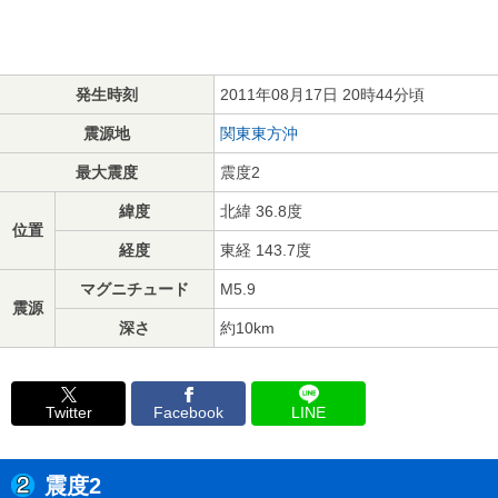
発生時刻
2011年08月17日 20時44分頃
震源地
関東東方沖
最大震度
震度2
緯度
北緯 36.8度
位置
経度
東経 143.7度
マグニチュード
M5.9
震源
深さ
約10km
Twitter
Facebook
LINE
震度2