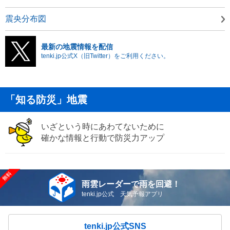
震央分布図
最新の地震情報を配信
tenki.jp公式X（旧Twitter）をご利用ください。
「知る防災」地震
いざという時にあわてないために
確かな情報と行動で防災力アップ
雨雲レーダーで雨を回避！
tenki.jp公式 天気予報アプリ
tenki.jp公式SNS