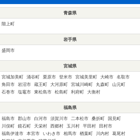
青森県
階上町
岩手県
盛岡市
宮城県
宮城加美町
涌谷町
栗原市
登米市
宮城美里町
大崎市
名取市
角田市
岩沼市
蔵王町
大河原町
宮城川崎町
丸森町
山元町
石巻市
塩竈市
東松島市
松島町
利府町
大衡村
福島県
福島市
郡山市
白河市
須賀川市
二本松市
桑折町
国見町
川俣町
鏡石町
天栄村
西郷村
玉川村
平田村
田村市
福島伊達市
本宮市
いわき市
相馬市
楢葉町
川内村
葛尾村