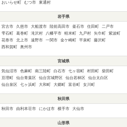
おいらせ町
むつ市
東通村
岩手県
宮古市
久慈市
大船渡市
陸前高田市
釜石市
住田町
二戸市
雫石町
葛巻町
滝沢村
八幡平市
軽米町
九戸村
矢巾町
紫波町
花巻市
北上市
遠野市
一関市
金ケ崎町
平泉町
藤沢町
西和賀町
奥州市
宮城県
気仙沼市
色麻町
南三陸町
白石市
七ヶ宿町
村田町
柴田町
亘理町
仙台青葉区
仙台宮城野区
仙台若林区
仙台太白区
仙台泉区
七ヶ浜町
大和町
大郷町
富谷町
女川町
秋田県
秋田市
由利本荘市
にかほ市
横手市
大仙市
山形県