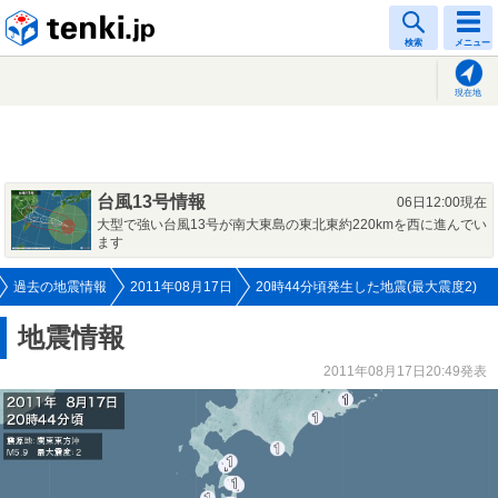
tenki.jp
検索
メニュー
現在地
台風13号情報
06日12:00現在
大型で強い台風13号が南大東島の東北東約220kmを西に進んでい
ます
過去の地震情報
2011年08月17日
20時44分頃発生した地震(最大震度2)
地震情報
2011年08月17日20:49発表