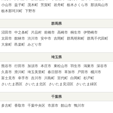
小山市
益子町
茂木町
芳賀町
岩舟町
栃木さくら市
那須烏山市
栃木那珂川町
下野市
群馬県
沼田市
中之条町
片品村
前橋市
高崎市
桐生市
伊勢崎市
太田市
館林市
渋川市
安中市
吉岡町
群馬明和町
群馬千代田町
大泉町
邑楽町
みどり市
埼玉県
熊谷市
行田市
加須市
本庄市
東松山市
羽生市
鴻巣市
深谷市
久喜市
滑川町
埼玉美里町
春日部市
草加市
戸田市
桶川市
富士見市
幸手市
吉川市
川島町
宮代町
白岡町
杉戸町
さいたま西区
さいたま北区
さいたま見沼区
さいたま緑区
千葉県
多古町
香取市
千葉中央区
市原市
館山市
鴨川市