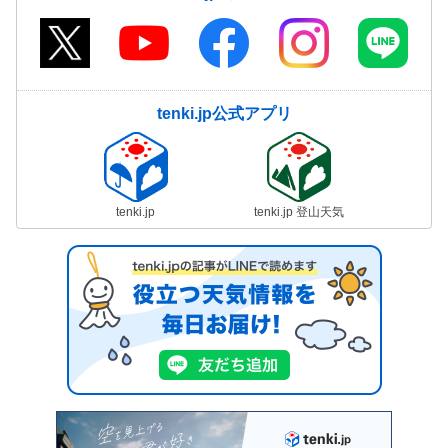
tenki.jp公式アプリ
tenki.jp
tenki.jp 登山天気