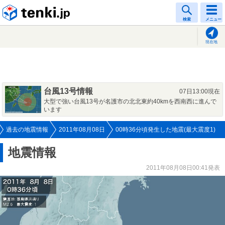
tenki.jp
検索
メニュー
現在地
台風13号情報
07日13:00現在
大型で強い台風13号が名護市の北北東約40kmを西南西に進んで
います
過去の地震情報
2011年08月08日
00時36分頃発生した地震(最大震度1)
地震情報
2011年08月08日00:41発表