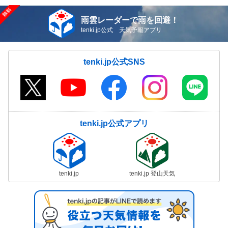
雨雲レーダーで雨を回避！
tenki.jp公式 天気予報アプリ
tenki.jp公式SNS
tenki.jp公式アプリ
tenki.jp
tenki.jp 登山天気