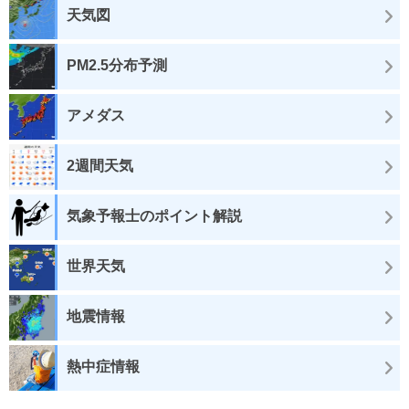
天気図
PM2.5分布予測
アメダス
2週間天気
気象予報士のポイント解説
世界天気
地震情報
熱中症情報