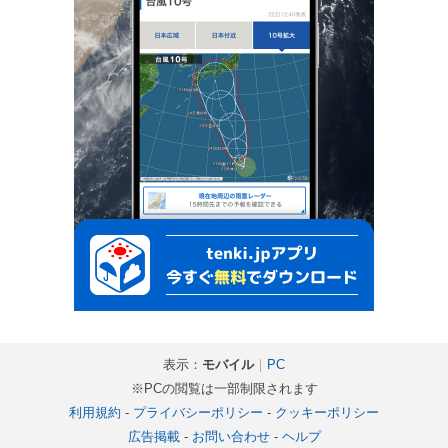
表示：
モバイル
｜
PC
※PCの閲覧は一部制限されます
利用規約
-
プライバシーポリシー
-
クッキーポリシー
広告掲載
-
お問い合わせ
-
ヘルプ