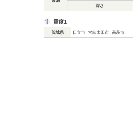
震源
深さ
震度1
茨城県
日立市
常陸太田市
高萩市