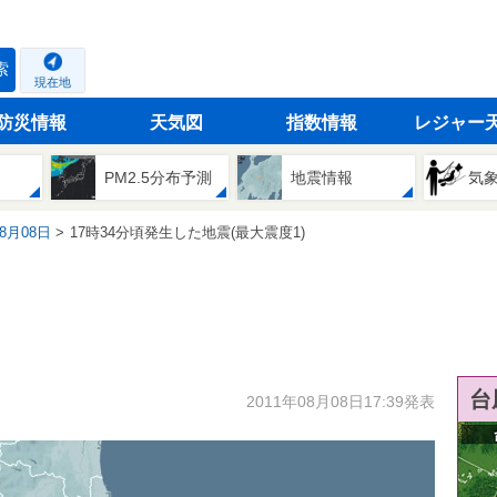
索
現在地
防災情報
天気図
指数情報
レジャー
PM2.5分布予測
地震情報
気
08月08日
17時34分頃発生した地震(最大震度1)
台
2011年08月08日17:39発表