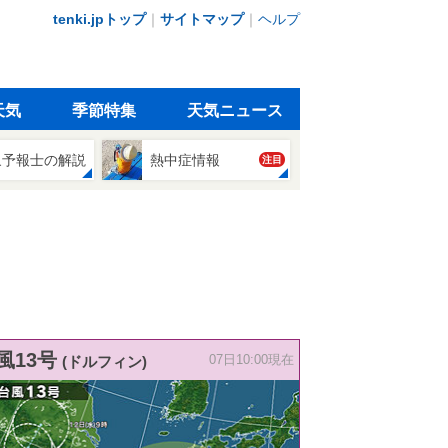
tenki.jpトップ
｜
サイトマップ
｜
ヘルプ
天気
季節特集
天気ニュース
象予報士の解説
熱中症情報
注目
風13号
(ドルフィン)
07日10:00現在