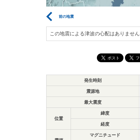
前の地震
この地震による津波の心配はありません
発生時刻
震源地
最大震度
緯度
位置
経度
マグニチュード