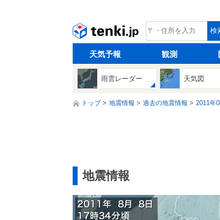
tenki.jp
検
天気予報
観測
雨雲レーダー
天気図
トップ
地震情報
過去の地震情報
2011年
地震情報