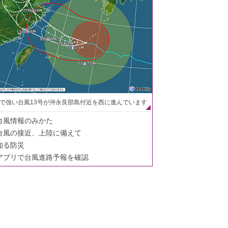
で強い台風13号が沖永良部島付近を西に進んでいます
台風情報のみかた
台風の接近、上陸に備えて
知る防災
アプリで台風進路予報を確認