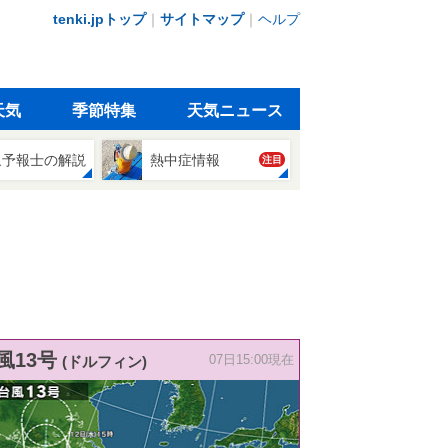
tenki.jpトップ
｜
サイトマップ
｜
ヘルプ
天気
季節特集
天気ニュース
象予報士の解説
熱中症情報
注目
風13号
(ドルフィン)
07日15:00現在