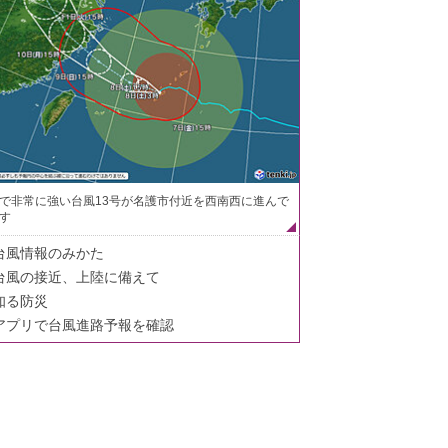
で非常に強い台風13号が名護市付近を西南西に進んで
す
台風情報のみかた
台風の接近、上陸に備えて
知る防災
アプリで台風進路予報を確認