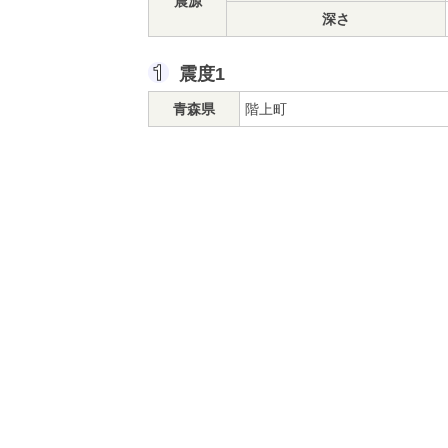
震源
深さ
震度1
青森県
階上町