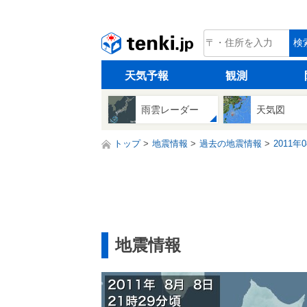
tenki.jp
検
天気予報
観測
雨雲レーダー
天気図
トップ
地震情報
過去の地震情報
2011年
地震情報