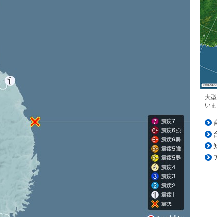
大型
いま