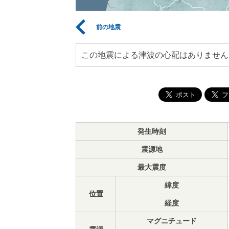
前の地震
この地震による津波の心配はありません
発生時刻
震源地
最大震度
緯度
位置
経度
マグニチュード