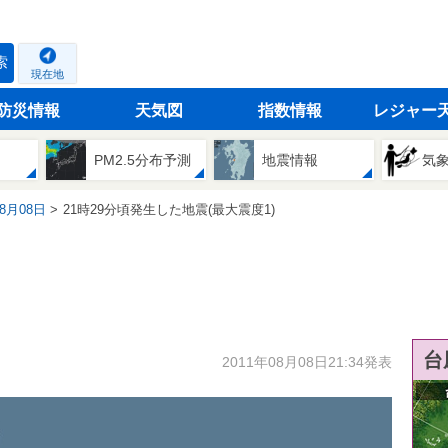
索
現在地
防災情報
天気図
指数情報
レジャー
PM2.5分布予測
地震情報
気
08月08日
21時29分頃発生した地震(最大震度1)
台
2011年08月08日21:34発表