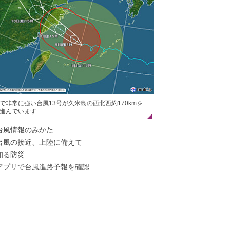
で非常に強い台風13号が久米島の西北西約170kmを
進んでいます
台風情報のみかた
台風の接近、上陸に備えて
知る防災
アプリで台風進路予報を確認