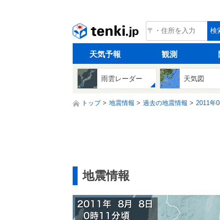
tenki.jp
検
天気予報
観測
雨雲レーダー
天気図
トップ
地震情報
過去の地震情報
2011年
地震情報