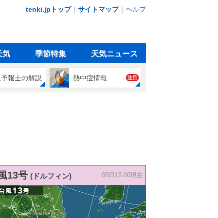
tenki.jpトップ
｜
サイトマップ
｜
ヘルプ
天気
季節特集
天気ニュース
象予報士の解説
熱中症情報
注目
風13号
(ドルフィン)
08日15:00現在