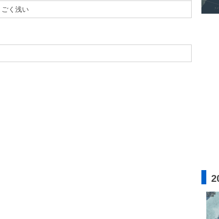
ごく浅い
2