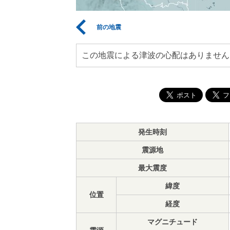
前の地震
この地震による津波の心配はありません
発生時刻
震源地
最大震度
緯度
位置
経度
マグニチュード