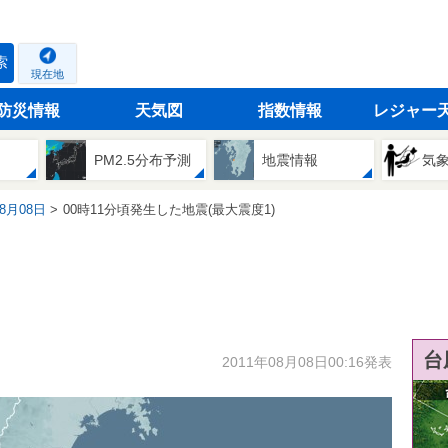
索
現在地
防災情報
天気図
指数情報
レジャー
PM2.5分布予測
地震情報
気
08月08日
00時11分頃発生した地震(最大震度1)
台
2011年08月08日00:16発表