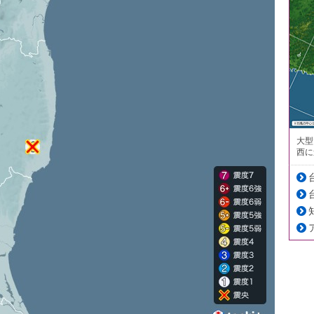
大型
西に