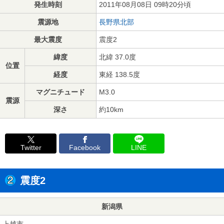
発生時刻
2011年08月08日 09時20分頃
震源地
長野県北部
最大震度
震度2
緯度
北緯 37.0度
位置
経度
東経 138.5度
マグニチュード
M3.0
震源
深さ
約10km
Twitter
Facebook
LINE
震度2
新潟県
上越市