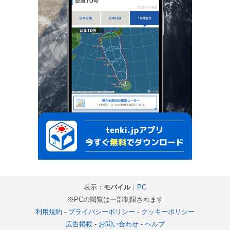
表示：
モバイル
｜
PC
※PCの閲覧は一部制限されます
利用規約
-
プライバシーポリシー
-
クッキーポリシー
広告掲載
-
お問い合わせ
-
ヘルプ