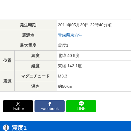
発生時刻
2011年05月30日 22時40分頃
震源地
青森県東方沖
最大震度
震度1
緯度
北緯 40.9度
位置
経度
東経 142.1度
マグニチュード
M3.3
震源
深さ
約50km
Twitter
Facebook
LINE
震度1