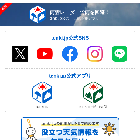
雨雲レーダーで雨を回避！
tenki.jp公式 天気予報アプリ
tenki.jp公式SNS
tenki.jp公式アプリ
tenki.jp
tenki.jp 登山天気