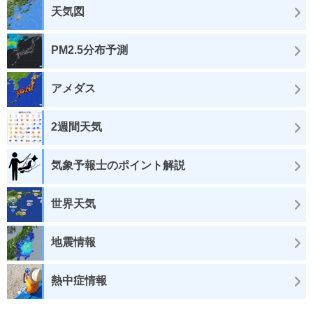
天気図
PM2.5分布予測
アメダス
2週間天気
気象予報士のポイント解説
世界天気
地震情報
熱中症情報