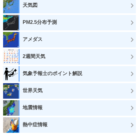
天気図
PM2.5分布予測
アメダス
2週間天気
気象予報士のポイント解説
世界天気
地震情報
熱中症情報