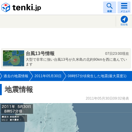
tenki.jp
検索
メニュー
現在地
台風13号情報
07日23:00現在
大型で非常に強い台風13号が久米島の北約90kmを西に進んでい
ます
過去の地震情報
2011年05月30日
08時57分頃発生した地震(最大震度1)
地震情報
2011年05月30日09:02発表