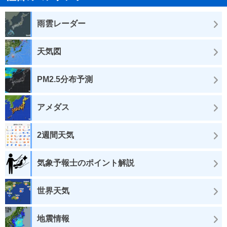
雨雲レーダー
天気図
PM2.5分布予測
アメダス
2週間天気
気象予報士のポイント解説
世界天気
地震情報