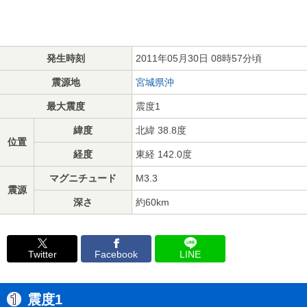
発生時刻
2011年05月30日 08時57分頃
震源地
宮城県沖
最大震度
震度1
緯度
北緯 38.8度
位置
経度
東経 142.0度
マグニチュード
M3.3
震源
深さ
約60km
Twitter
Facebook
LINE
震度1