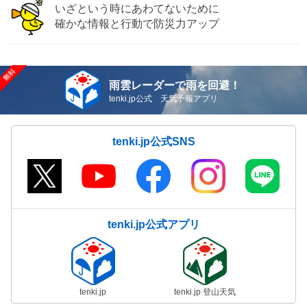
いざという時にあわてないために
確かな情報と行動で防災力アップ
雨雲レーダーで雨を回避！
tenki.jp公式 天気予報アプリ
tenki.jp公式SNS
tenki.jp公式アプリ
tenki.jp
tenki.jp 登山天気