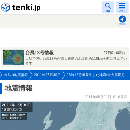
tenki.jp
検索
メニュー
現在地
台風13号情報
07日01:00現在
大型で強い台風13号が南大東島の北北西約110kmを西に進んでい
ます
過去の地震情報
2011年05月30日
18時12分頃発生した地震(最大震度1)
地震情報
2011年05月30日18:16発表