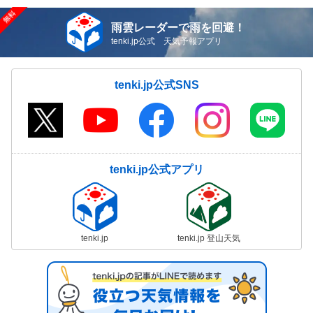
雨雲レーダーで雨を回避！
tenki.jp公式 天気予報アプリ
tenki.jp公式SNS
tenki.jp公式アプリ
tenki.jp
tenki.jp 登山天気