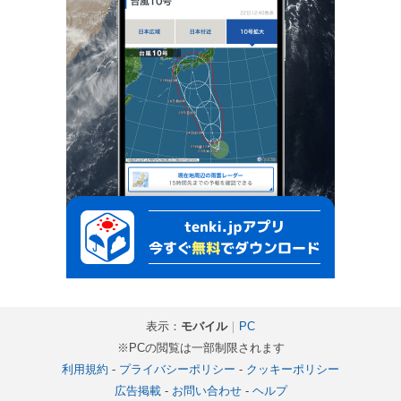
表示：
モバイル
｜
PC
※PCの閲覧は一部制限されます
利用規約
-
プライバシーポリシー
-
クッキーポリシー
広告掲載
-
お問い合わせ
-
ヘルプ