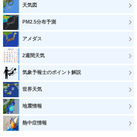
天気図
PM2.5分布予測
アメダス
2週間天気
気象予報士のポイント解説
世界天気
地震情報
熱中症情報