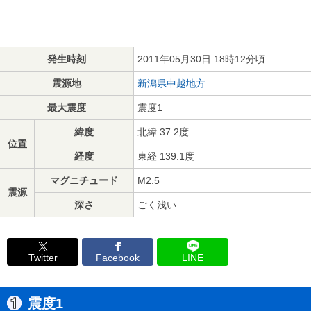
発生時刻
2011年05月30日 18時12分頃
震源地
新潟県中越地方
最大震度
震度1
緯度
北緯 37.2度
位置
経度
東経 139.1度
マグニチュード
M2.5
震源
深さ
ごく浅い
Twitter
Facebook
LINE
震度1