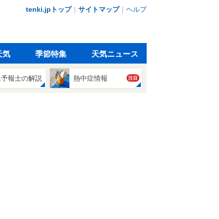
tenki.jpトップ
｜
サイトマップ
｜
ヘルプ
天気
季節特集
天気ニュース
象予報士の解説
熱中症情報
注目