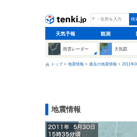
tenki.jp
検
天気予報
観測
雨雲レーダー
天気図
トップ
地震情報
過去の地震情報
2011年
地震情報