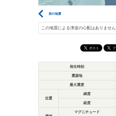
前の地震
この地震による津波の心配はありません
発生時刻
震源地
最大震度
緯度
位置
経度
マグニチュード