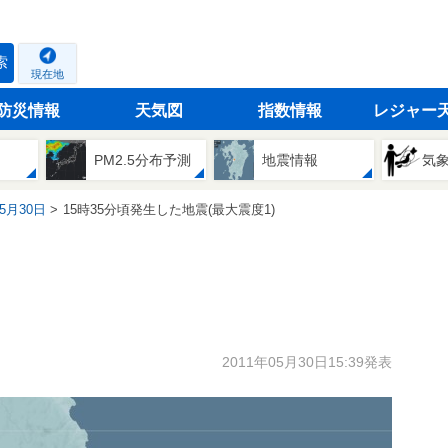
索
現在地
防災情報
天気図
指数情報
レジャー
PM2.5分布予測
地震情報
気
05月30日
15時35分頃発生した地震(最大震度1)
2011年05月30日15:39発表