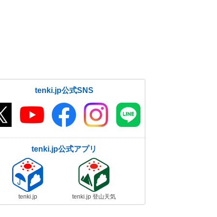
tenki.jp公式SNS
tenki.jp公式アプリ
tenki.jp
tenki.jp 登山天気