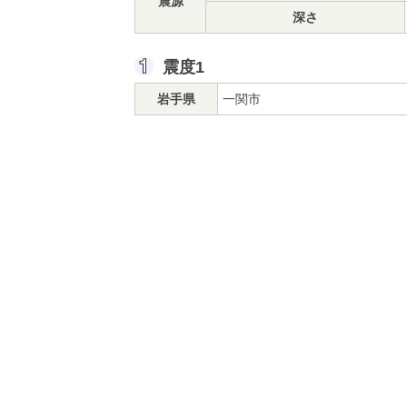
震源
深さ
震度1
岩手県
一関市