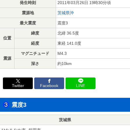
発生時刻
2011年03月26日 19時30分頃
震源地
茨城県沖
最大震度
震度3
緯度
北緯 36.5度
位置
経度
東経 141.0度
マグニチュード
M4.3
震源
深さ
約10km
Twitter
Facebook
LINE
震度3
茨城県
ひたちなか市
鉾田市