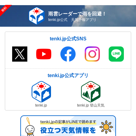
雨雲レーダーで雨を回避！
tenki.jp公式 天気予報アプリ
tenki.jp公式SNS
tenki.jp公式アプリ
tenki.jp
tenki.jp 登山天気