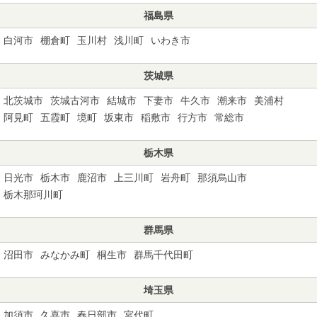
福島県
白河市
棚倉町
玉川村
浅川町
いわき市
茨城県
北茨城市
茨城古河市
結城市
下妻市
牛久市
潮来市
美浦村
阿見町
五霞町
境町
坂東市
稲敷市
行方市
常総市
栃木県
日光市
栃木市
鹿沼市
上三川町
岩舟町
那須烏山市
栃木那珂川町
群馬県
沼田市
みなかみ町
桐生市
群馬千代田町
埼玉県
加須市
久喜市
春日部市
宮代町