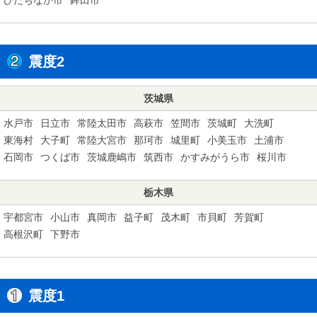
震度2
茨城県
水戸市
日立市
常陸太田市
高萩市
笠間市
茨城町
大洗町
東海村
大子町
常陸大宮市
那珂市
城里町
小美玉市
土浦市
石岡市
つくば市
茨城鹿嶋市
筑西市
かすみがうら市
桜川市
栃木県
宇都宮市
小山市
真岡市
益子町
茂木町
市貝町
芳賀町
高根沢町
下野市
震度1