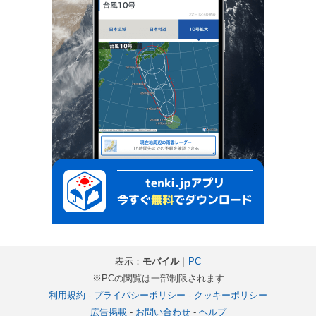
表示：
モバイル
｜
PC
※PCの閲覧は一部制限されます
利用規約
-
プライバシーポリシー
-
クッキーポリシー
広告掲載
-
お問い合わせ
-
ヘルプ