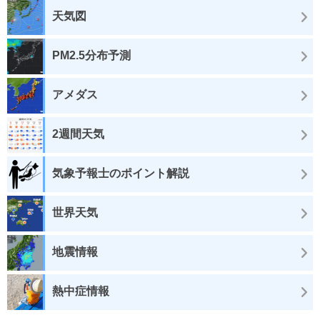
天気図
PM2.5分布予測
アメダス
2週間天気
気象予報士のポイント解説
世界天気
地震情報
熱中症情報